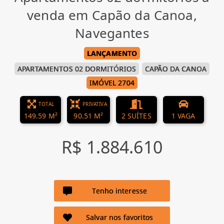
venda em Capão da Canoa,
Navegantes
LANÇAMENTO
APARTAMENTOS 02 DORMITÓRIOS
CAPÃO DA CANOA
IMÓVEL 2704
TOTAL
PRIVATIVA
149.59 M²
90.51 M²
2 SUÍTES
1 VAGA
R$ 1.884.610
Tenho interesse
Salvar nos favoritos