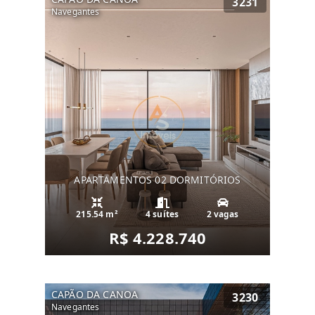
3231
Navegantes
APARTAMENTOS 02 DORMITÓRIOS
215.54 m²
4 suítes
2 vagas
R$ 4.228.740
CAPÃO DA CANOA
3230
Navegantes