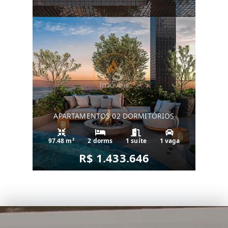
APARTAMENTOS 02 DORMITÓRIOS
97.48 m²
2 dorms
1 suíte
1 vaga
R$ 1.433.646