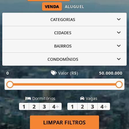
VENDA
ALUGUEL
CATEGORIAS
CIDADES
BAIRROS
CONDOMÍNIOS
0
Valor (R$)
50.000.000
Dormitórios
Vagas
1
2
3
4
+
1
2
3
4
+
LIMPAR FILTROS