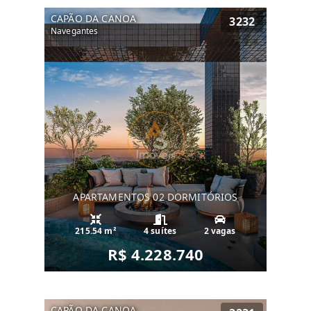
CAPÃO DA CANOA
3232
Navegantes
APARTAMENTOS 02 DORMITÓRIOS
215.54 m²
4 suítes
2 vagas
R$ 4.228.740
CAPÃO DA CANOA