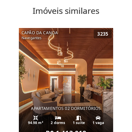
Imóveis similares
CAPÃO DA CANOA
3235
Navegantes
APARTAMENTOS 02 DORMITÓRIOS
94.98 m²
2 dorms
1 suíte
1 vaga