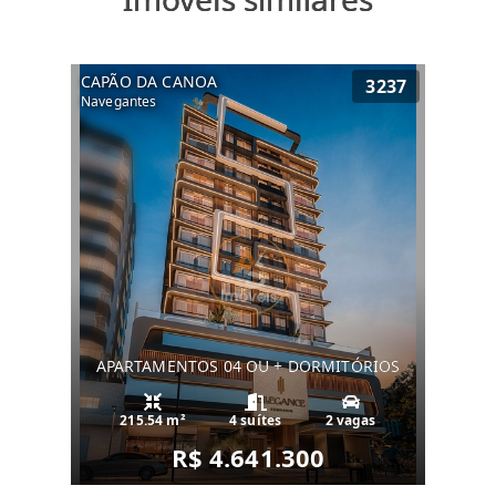
CAPÃO DA CANOA
3237
Navegantes
APARTAMENTOS 04 OU + DORMITÓRIOS
215.54 m²
4 suítes
2 vagas
R$ 4.641.300