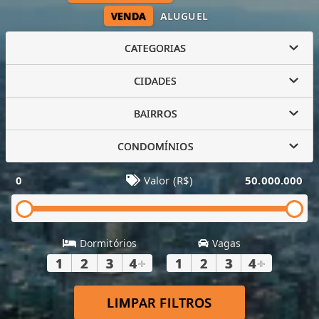
VENDA
ALUGUEL
CATEGORIAS
CIDADES
BAIRROS
CONDOMÍNIOS
0
Valor (R$)
50.000.000
Dormitórios
Vagas
1
2
3
4
+
1
2
3
4
+
LIMPAR FILTROS