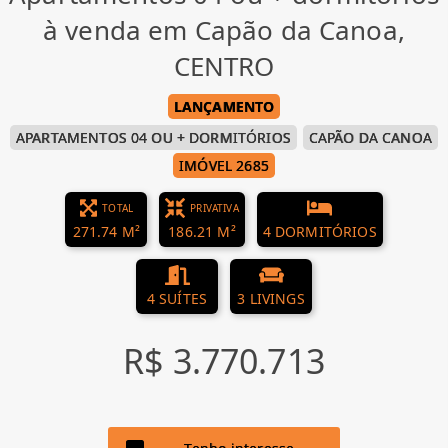
à venda em Capão da Canoa,
CENTRO
LANÇAMENTO
APARTAMENTOS 04 OU + DORMITÓRIOS
CAPÃO DA CANOA
IMÓVEL 2685
TOTAL
PRIVATIVA
271.74 M²
186.21 M²
4 DORMITÓRIOS
4 SUÍTES
3 LIVINGS
R$ 3.770.713