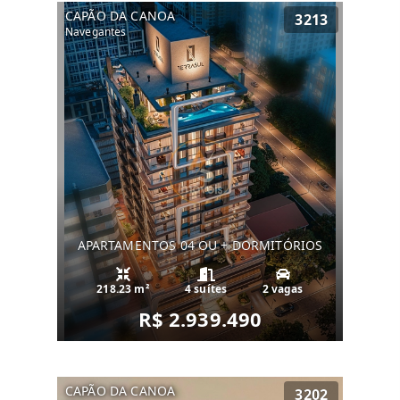
CAPÃO DA CANOA
3213
Navegantes
APARTAMENTOS 04 OU + DORMITÓRIOS
218.23 m²
4 suítes
2 vagas
R$ 2.939.490
CAPÃO DA CANOA
3202