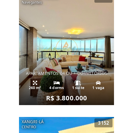
Navegantes
APARTAMENTOS 04 OU + DORMITÓRIOS
260 m²
4 dorms
1 suíte
1 vaga
R$ 3.800.000
XANGRI-LÁ
3152
CENTRO