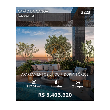
CAPÃO DA CANOA
3223
Navegantes
APARTAMENTOS 04 OU + DORMITÓRIOS
217.64 m²
4 suítes
2 vagas
R$ 3.403.620