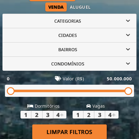
VENDA
ALUGUEL
CATEGORIAS
CIDADES
BAIRROS
CONDOMÍNIOS
0
Valor (R$)
50.000.000
Dormitórios
Vagas
1
2
3
4
+
1
2
3
4
+
LIMPAR FILTROS