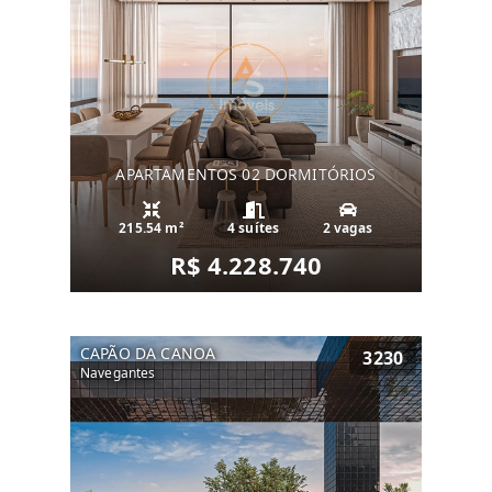
APARTAMENTOS 02 DORMITÓRIOS
215.54 m²
4 suítes
2 vagas
R$ 4.228.740
CAPÃO DA CANOA
3230
Navegantes