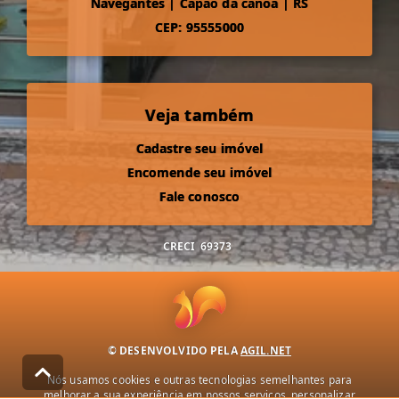
Navegantes
|
Capão da canoa
|
RS
CEP: 95555000
Veja também
Cadastre seu imóvel
Encomende seu imóvel
Fale conosco
CRECI
69373
© DESENVOLVIDO PELA
AGIL.NET
Nós usamos cookies e outras tecnologias semelhantes para
melhorar a sua experiência em nossos serviços, personalizar