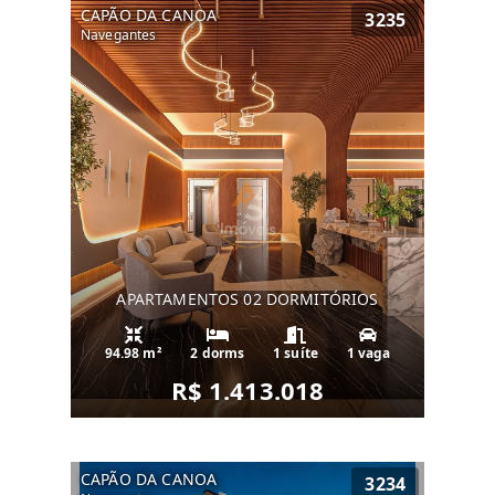
CAPÃO DA CANOA
3235
Navegantes
APARTAMENTOS 02 DORMITÓRIOS
94.98 m²
2 dorms
1 suíte
1 vaga
R$ 1.413.018
CAPÃO DA CANOA
3234