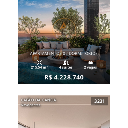
APARTAMENTOS 02 DORMITÓRIOS
215.54 m²
4 suítes
2 vagas
R$ 4.228.740
CAPÃO DA CANOA
3231
Navegantes