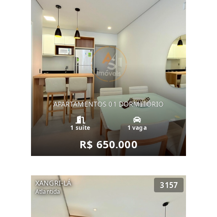
APARTAMENTOS 01 DORMITÓRIO
1 suíte
1 vaga
R$ 650.000
XANGRI-LÁ
3157
Atlantida