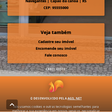
Navegantes
|
Capão da canoa
|
RS
CEP: 95555000
Veja também
Cadastre seu imóvel
Encomende seu imóvel
Fale conosco
CRECI
69373
© DESENVOLVIDO PELA
AGIL.NET
Nós usamos cookies e outras tecnologias semelhantes para
melhorar a sua experiência em nossos serviços, personalizar