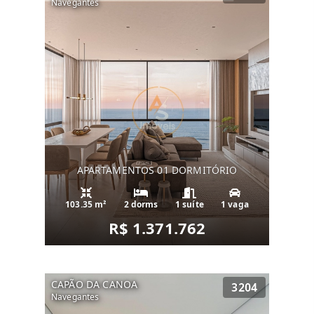
Navegantes
APARTAMENTOS 01 DORMITÓRIO
103.35 m²
2 dorms
1 suíte
1 vaga
R$ 1.371.762
CAPÃO DA CANOA
3204
Navegantes