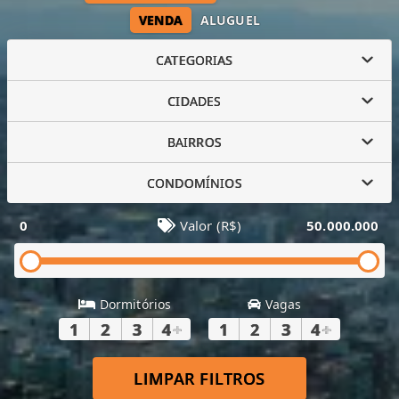
VENDA
ALUGUEL
CATEGORIAS
CIDADES
BAIRROS
CONDOMÍNIOS
0
Valor (R$)
50.000.000
Dormitórios
Vagas
1
2
3
4
+
1
2
3
4
+
LIMPAR FILTROS