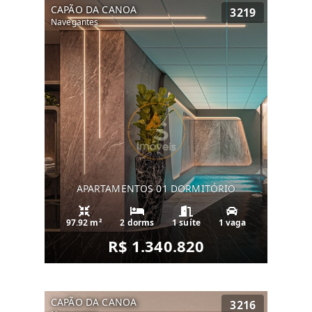
CAPÃO DA CANOA
3219
Navegantes
APARTAMENTOS 01 DORMITÓRIO
97.92 m²
2 dorms
1 suíte
1 vaga
R$ 1.340.820
CAPÃO DA CANOA
3216