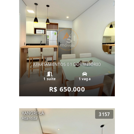
APARTAMENTOS 01 DORMITÓRIO
1 suíte
1 vaga
R$ 650.000
XANGRI-LÁ
3157
Atlantida