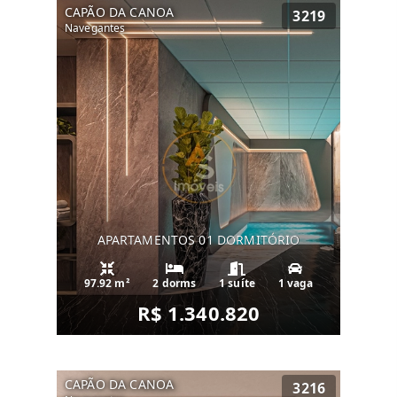
CAPÃO DA CANOA
3219
Navegantes
APARTAMENTOS 01 DORMITÓRIO
97.92 m²
2 dorms
1 suíte
1 vaga
R$ 1.340.820
CAPÃO DA CANOA
3216