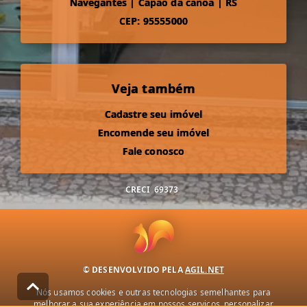
Navegantes
|
Capão da canoa
|
RS
CEP: 95555000
Veja também
Cadastre seu imóvel
Encomende seu imóvel
Fale conosco
CRECI
69373
© DESENVOLVIDO PELA
AGIL.NET
Nós usamos cookies e outras tecnologias semelhantes para
melhorar a sua experiência em nossos serviços, personalizar