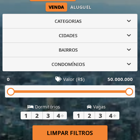
VENDA
ALUGUEL
CATEGORIAS
CIDADES
BAIRROS
CONDOMÍNIOS
0
Valor (R$)
50.000.000
Dormitórios
Vagas
1
2
3
4
+
1
2
3
4
+
LIMPAR FILTROS