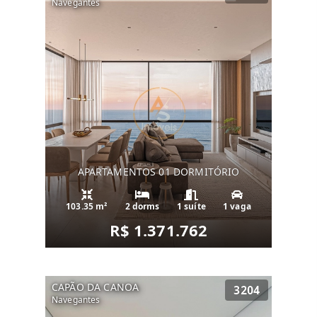
Navegantes
APARTAMENTOS 01 DORMITÓRIO
103.35 m²
2 dorms
1 suíte
1 vaga
R$ 1.371.762
CAPÃO DA CANOA
3204
Navegantes