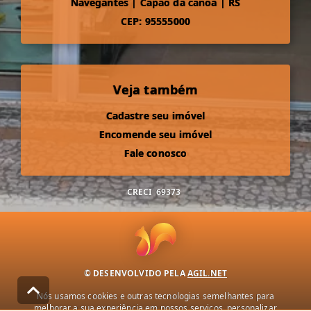
Navegantes
|
Capão da canoa
|
RS
CEP: 95555000
Veja também
Cadastre seu imóvel
Encomende seu imóvel
Fale conosco
CRECI
69373
© DESENVOLVIDO PELA
AGIL.NET
Nós usamos cookies e outras tecnologias semelhantes para
melhorar a sua experiência em nossos serviços, personalizar