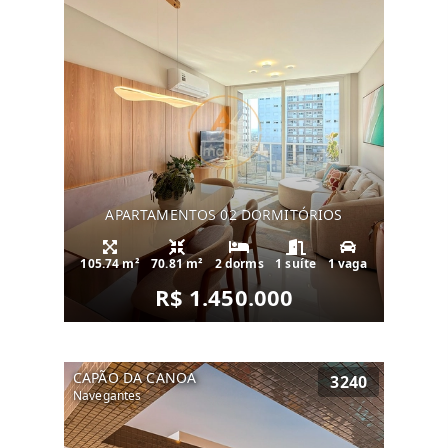
APARTAMENTOS 02 DORMITÓRIOS
105.74 m²
70.81 m²
2 dorms
1 suíte
1 vaga
R$ 1.450.000
CAPÃO DA CANOA
3240
Navegantes