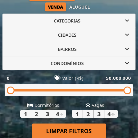
VENDA
ALUGUEL
CATEGORIAS
CIDADES
BAIRROS
CONDOMÍNIOS
0
Valor (R$)
50.000.000
Dormitórios
Vagas
1
2
3
4
+
1
2
3
4
+
LIMPAR FILTROS