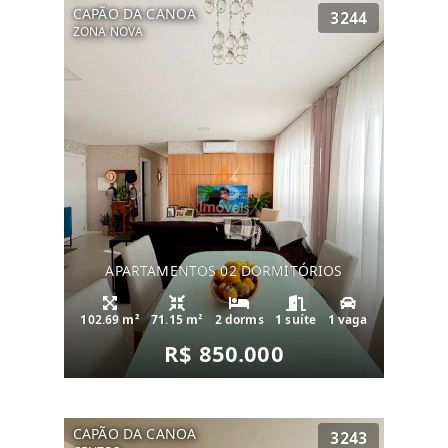
CAPÃO DA CANOA
3244
ZONA NOVA
APARTAMENTOS 02 DORMITÓRIOS
102.69 m²
71.15 m²
2 dorms
1 suíte
1 vaga
R$ 850.000
CAPÃO DA CANOA
3243