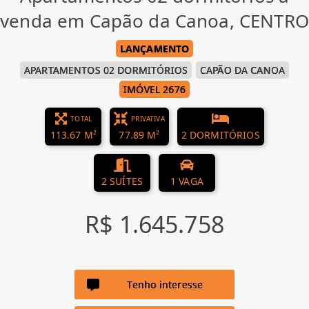
venda em Capão da Canoa, CENTRO
LANÇAMENTO
APARTAMENTOS 02 DORMITÓRIOS
CAPÃO DA CANOA
IMÓVEL 2676
TOTAL
PRIVATIVA
113.67 M²
77.89 M²
2 DORMITÓRIOS
2 SUÍTES
1 VAGA
R$ 1.645.758
Tenho interesse