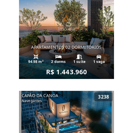
APARTAMENTOS 02 DORMITÓRIOS
94.98 m²
2 dorms
1 suíte
1 vaga
R$ 1.443.960
CAPÃO DA CANOA
3238
Navegantes