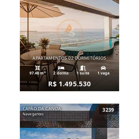
APARTAMENTOS 02 DORMITÓRIOS
97.48 m²
2 dorms
1 suíte
1 vaga
R$ 1.495.530
CAPÃO DA CANOA
3239
Navegantes