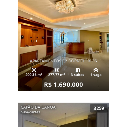
APARTAMENTOS 03 DORMITÓRIOS
200.36 m²
277.77 m²
3 suítes
1 vaga
R$ 1.690.000
CAPÃO DA CANOA
3259
Navegantes