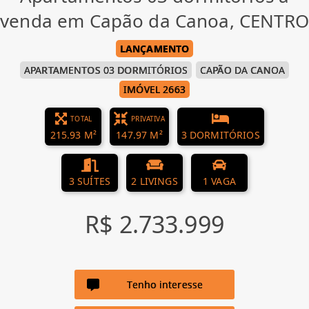
venda em Capão da Canoa, CENTRO
LANÇAMENTO
APARTAMENTOS 03 DORMITÓRIOS
CAPÃO DA CANOA
IMÓVEL 2663
TOTAL
PRIVATIVA
215.93 M²
147.97 M²
3 DORMITÓRIOS
3 SUÍTES
2 LIVINGS
1 VAGA
R$ 2.733.999
Tenho interesse