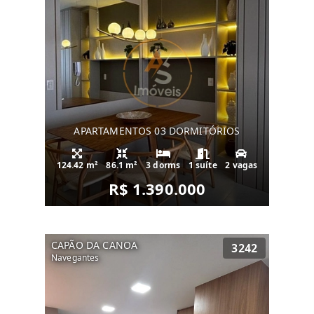
APARTAMENTOS 03 DORMITÓRIOS
124.42 m²
86.1 m²
3 dorms
1 suíte
2 vagas
R$ 1.390.000
CAPÃO DA CANOA
3242
Navegantes