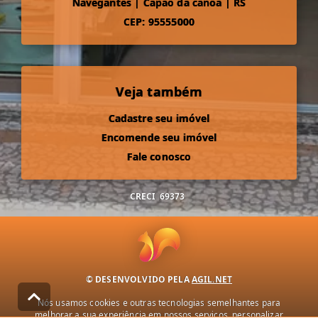
Navegantes
|
Capão da canoa
|
RS
CEP: 95555000
Veja também
Cadastre seu imóvel
Encomende seu imóvel
Fale conosco
CRECI
69373
© DESENVOLVIDO PELA
AGIL.NET
Nós usamos cookies e outras tecnologias semelhantes para
melhorar a sua experiência em nossos serviços, personalizar