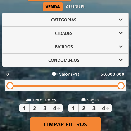
VENDA
ALUGUEL
CATEGORIAS
CIDADES
BAIRROS
CONDOMÍNIOS
0
Valor (R$)
50.000.000
Dormitórios
Vagas
1
2
3
4
+
1
2
3
4
+
LIMPAR FILTROS