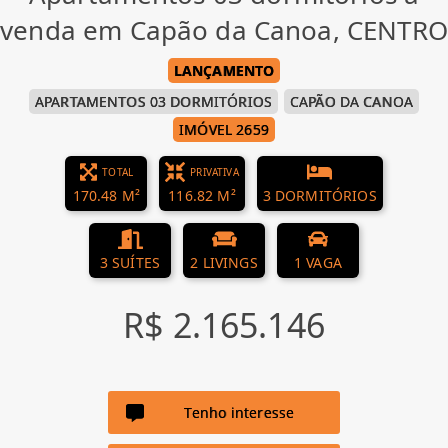
venda em Capão da Canoa, CENTRO
LANÇAMENTO
APARTAMENTOS 03 DORMITÓRIOS
CAPÃO DA CANOA
IMÓVEL 2659
TOTAL
PRIVATIVA
170.48 M²
116.82 M²
3 DORMITÓRIOS
3 SUÍTES
2 LIVINGS
1 VAGA
R$ 2.165.146
Tenho interesse