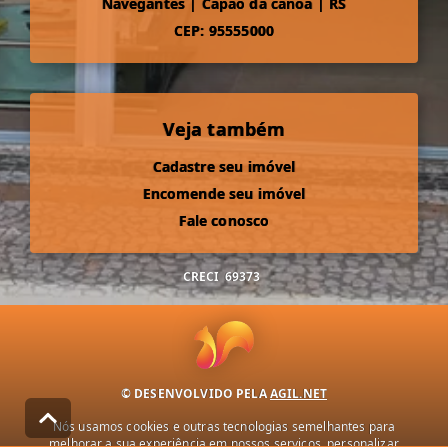
Navegantes
|
Capão da canoa
|
RS
CEP: 95555000
Veja também
Cadastre seu imóvel
Encomende seu imóvel
Fale conosco
CRECI
69373
© DESENVOLVIDO PELA
AGIL.NET
Nós usamos cookies e outras tecnologias semelhantes para
melhorar a sua experiência em nossos serviços, personalizar