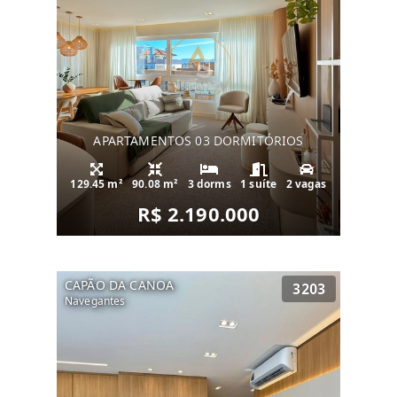
APARTAMENTOS 03 DORMITÓRIOS
129.45 m²
90.08 m²
3 dorms
1 suíte
2 vagas
R$ 2.190.000
CAPÃO DA CANOA
3203
Navegantes