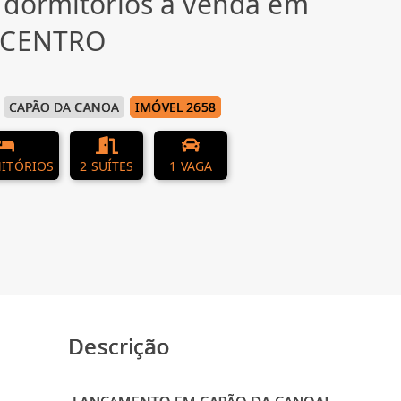
 dormitórios à venda em
, CENTRO
CAPÃO DA CANOA
IMÓVEL 2658
ITÓRIOS
2 SUÍTES
1 VAGA
Descrição