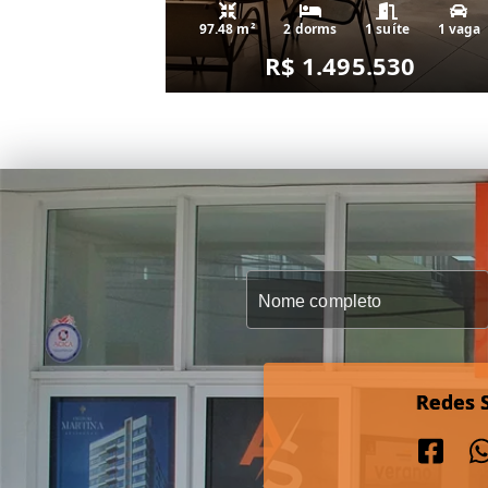
97.48 m²
2 dorms
1 suíte
1 vaga
R$ 1.495.530
Redes S