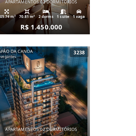
APARTAMENTOS 02 DORMITÓRIOS
05.74 m²
70.81 m²
2 dorms
1 suíte
1 vaga
R$ 1.450.000
APÃO DA CANOA
3238
vegantes
APARTAMENTOS 02 DORMITÓRIOS