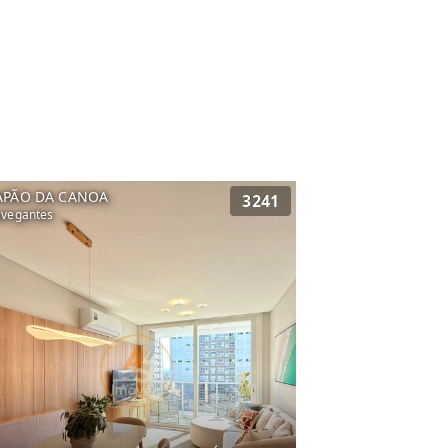
APÃO DA CANOA
3241
vegantes