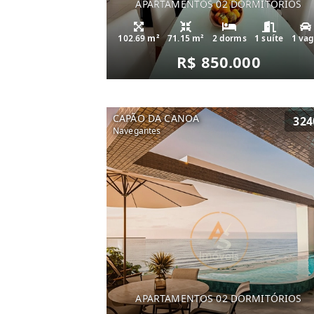
APARTAMENTOS 02 DORMITÓRIOS
102.69 m²
71.15 m²
2 dorms
1 suíte
1 va
R$ 850.000
CAPÃO DA CANOA
324
Navegantes
APARTAMENTOS 02 DORMITÓRIOS