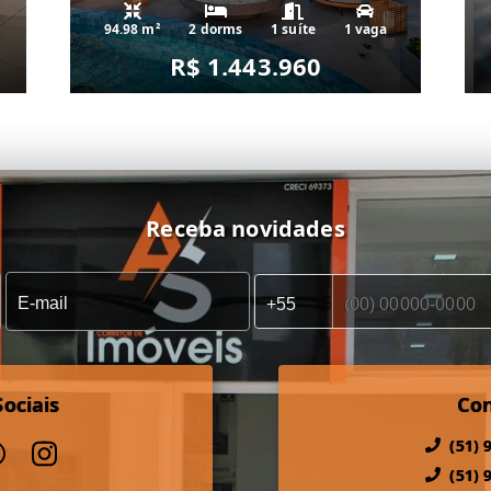
94.98 m²
2 dorms
1 suíte
1 vaga
R$ 1.443.960
Receba novidades
ociais
Co
(51) 
(51) 