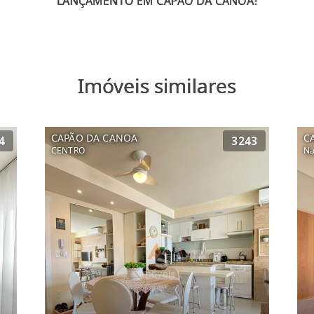
Imóveis similares
CAPÃO DA CANOA
C
4
3243
CENTRO
Na