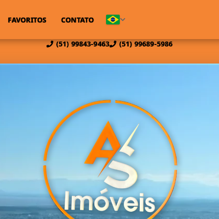
FAVORITOS
CONTATO
(51) 99843-9463
(51) 99689-5986