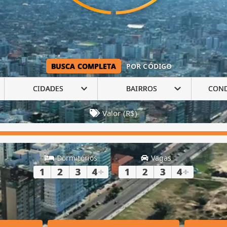
BUSCA COMPLETA
POR CÓDIGO
CIDADES
BAIRROS
CON
Valor (R$)
Dormitórios
Vagas
1
2
3
4
+
1
2
3
4
+