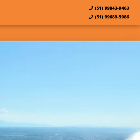
(51) 99843-9463
(51) 99689-5986