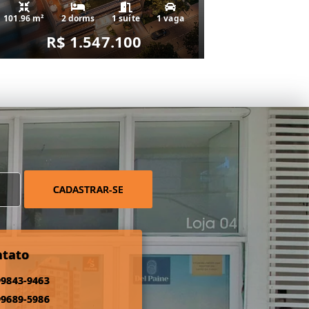
101.96 m²
2 dorms
1 suíte
1 vaga
R$ 1.547.100
CADASTRAR-SE
ntato
99843-9463
99689-5986