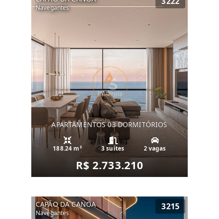
3222
Navegantes
APARTAMENTOS 03 DORMITÓRIOS
188.24 m²
3 suítes
2 vagas
R$ 2.733.210
CAPÃO DA CANOA
3215
Navegantes