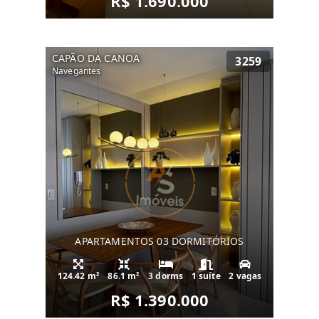
R$ 1.690.000
CAPÃO DA CANOA
3259
Navegantes
APARTAMENTOS 03 DORMITÓRIOS
124.42 m²
86.1 m²
3 dorms
1 suíte
2 vagas
R$ 1.390.000