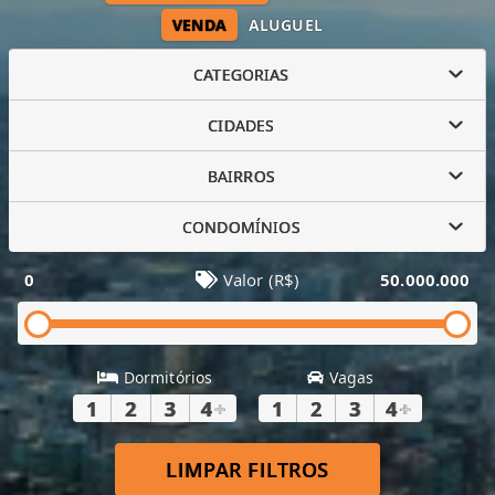
VENDA
ALUGUEL
CATEGORIAS
CIDADES
BAIRROS
CONDOMÍNIOS
0
Valor (R$)
50.000.000
Dormitórios
Vagas
1
2
3
4
+
1
2
3
4
+
LIMPAR FILTROS