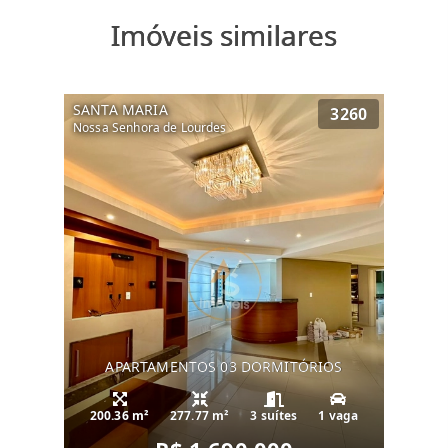
Imóveis similares
SANTA MARIA
3260
Nossa Senhora de Lourdes
APARTAMENTOS 03 DORMITÓRIOS
200.36 m²
277.77 m²
3 suítes
1 vaga