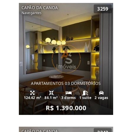
CAPÃO DA CANOA
3259
Navegantes
APARTAMENTOS 03 DORMITÓRIOS
124.42 m²
86.1 m²
3 dorms
1 suíte
2 vagas
R$ 1.390.000
CAPÃO DA CANOA