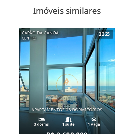
Imóveis similares
CAPÃO DA CANOA
3265
CENTRO
APARTAMENTOS 03 DORMITÓRIOS
3 dorms
1 suíte
1 vaga