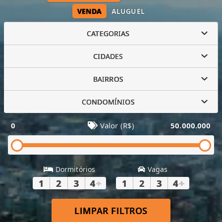
VENDA
ALUGUEL
CATEGORIAS
CIDADES
BAIRROS
CONDOMÍNIOS
0
Valor (R$)
50.000.000
Dormitórios
Vagas
1
2
3
4
+
1
2
3
4
+
LIMPAR FILTROS