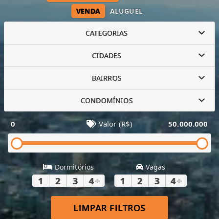
VENDA
ALUGUEL
CATEGORIAS
CIDADES
BAIRROS
CONDOMÍNIOS
0
Valor (R$)
50.000.000
Dormitórios
Vagas
1
2
3
4
+
1
2
3
4
+
LIMPAR FILTROS