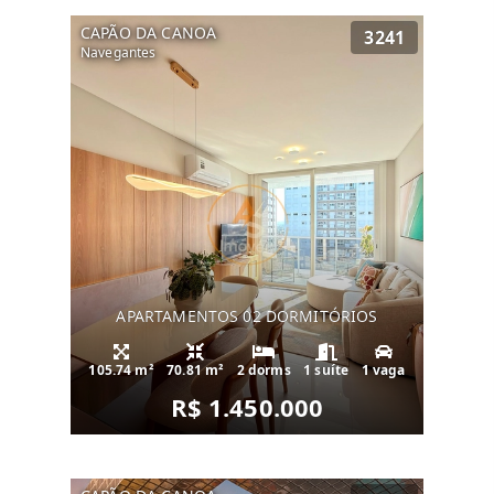
CAPÃO DA CANOA
3241
Navegantes
APARTAMENTOS 02 DORMITÓRIOS
105.74 m²
70.81 m²
2 dorms
1 suíte
1 vaga
R$ 1.450.000