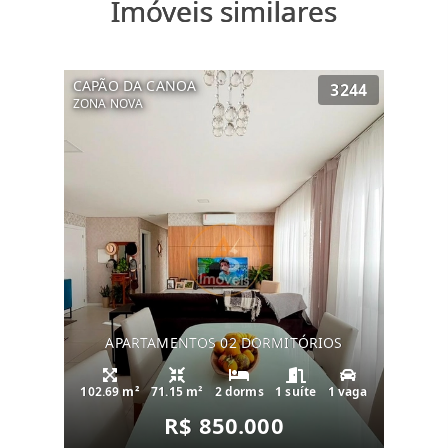
Imóveis similares
CAPÃO DA CANOA
3244
ZONA NOVA
APARTAMENTOS 02 DORMITÓRIOS
102.69 m²
71.15 m²
2 dorms
1 suíte
1 vaga
R$ 850.000