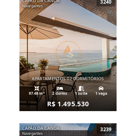
CAPÃO DA CANOA
3240
Navegantes
APARTAMENTOS 02 DORMITÓRIOS
97.48 m²
2 dorms
1 suíte
1 vaga
R$ 1.495.530
CAPÃO DA CANOA
3239
Navegantes