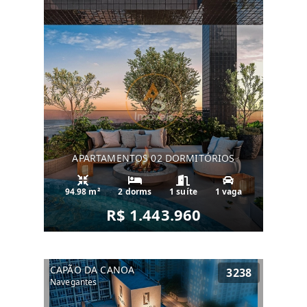
APARTAMENTOS 02 DORMITÓRIOS
94.98 m²
2 dorms
1 suíte
1 vaga
R$ 1.443.960
CAPÃO DA CANOA
3238
Navegantes