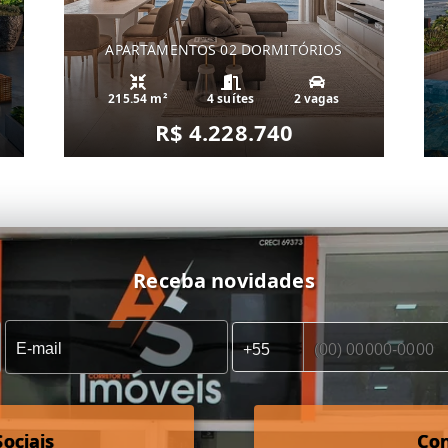
APARTAMENTOS 02 DORMITÓRIOS
215.54 m²
4 suítes
2 vagas
R$ 4.228.740
Receba novidades
ociais
Co