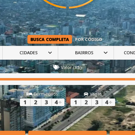
BUSCA COMPLETA
POR CÓDIGO
CIDADES
BAIRROS
CON
Valor (R$)
Dormitórios
Vagas
1
2
3
4
+
1
2
3
4
+