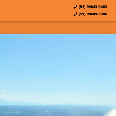
(51) 99843-9463
(51) 99689-5986