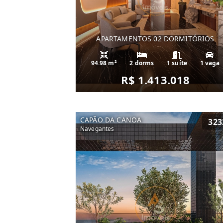
APARTAMENTOS 02 DORMITÓRIOS
94.98 m²
2 dorms
1 suíte
1 vaga
R$ 1.413.018
CAPÃO DA CANOA
323
Navegantes