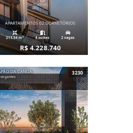
APARTAMENTOS 02 DORMITÓRIOS
215.54 m²
4 suítes
2 vagas
R$ 4.228.740
APÃO DA CANOA
3230
vegantes