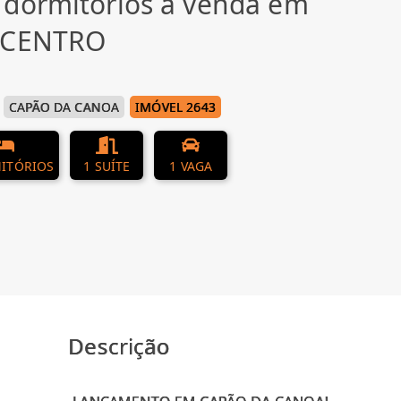
 dormitórios à venda em
, CENTRO
CAPÃO DA CANOA
IMÓVEL 2643
ITÓRIOS
1 SUÍTE
1 VAGA
Descrição