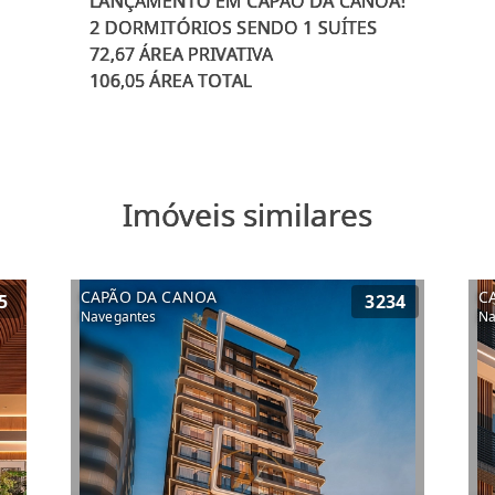
LANÇAMENTO EM CAPÃO DA CANOA!
2 DORMITÓRIOS SENDO 1 SUÍTES
72,67 ÁREA PRIVATIVA
Imóveis similares
CAPÃO DA CANOA
C
5
3234
Navegantes
Na