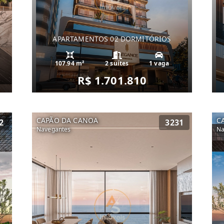
APARTAMENTOS 02 DORMITÓRIOS
107.94 m²
2 suítes
1 vaga
R$ 1.701.810
CAPÃO DA CANOA
C
2
3231
Navegantes
Na