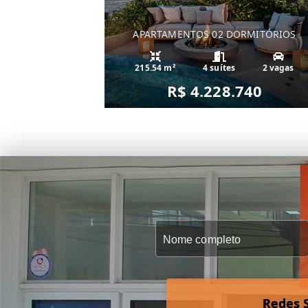
APARTAMENTOS 02 DORMITÓRIOS
215.54 m²
4 suítes
2 vagas
R$ 4.228.740
Redes S