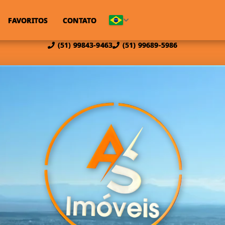
FAVORITOS
CONTATO
(51) 99843-9463
(51) 99689-5986