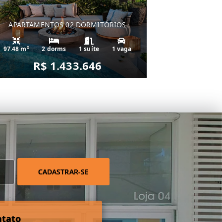
APARTAMENTOS 02 DORMITÓRIOS
97.48 m²
2 dorms
1 suíte
1 vaga
R$ 1.433.646
CADASTRAR-SE
ntato