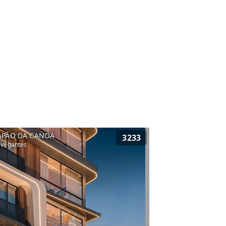
APÃO DA CANOA
3233
vegantes