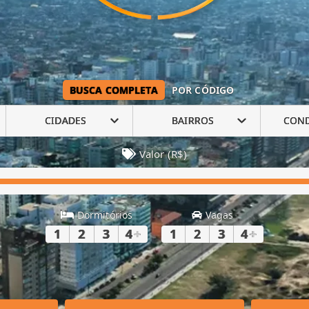
BUSCA COMPLETA
POR CÓDIGO
CIDADES
BAIRROS
CON
Valor (R$)
Dormitórios
Vagas
1
2
3
4
+
1
2
3
4
+