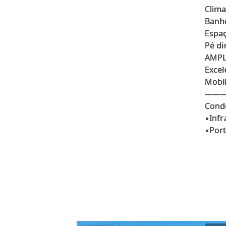
Clima
Banhe
Espaç
Pé di
AMPL
Excel
Mobi
——
Cond
▪️Inf