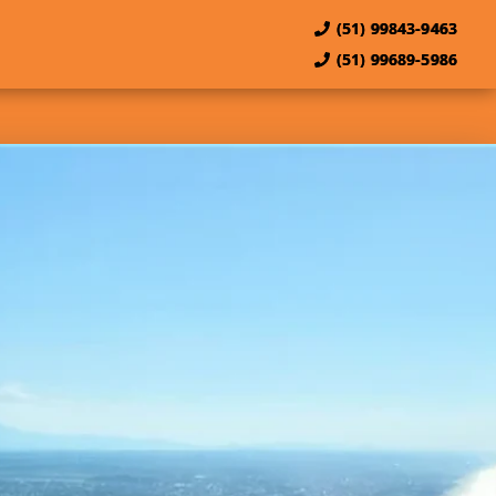
(51) 99843-9463
(51) 99689-5986