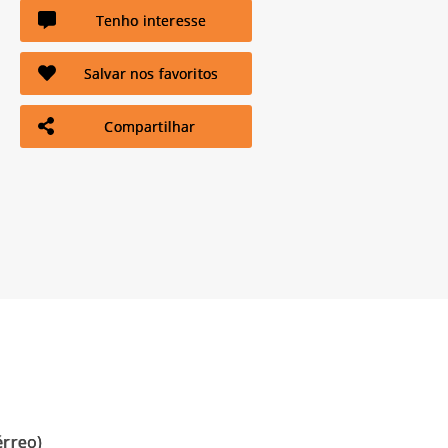
Tenho interesse
Salvar nos favoritos
Compartilhar
érreo)