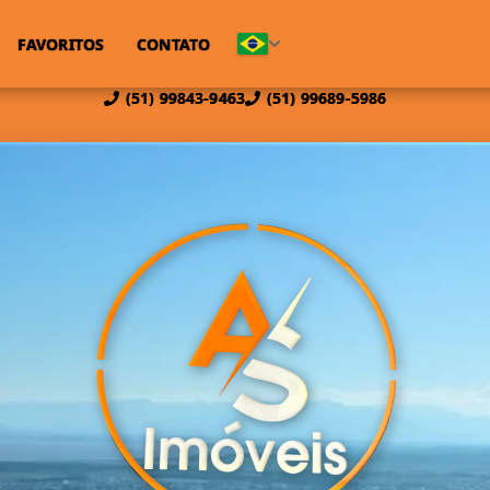
FAVORITOS
CONTATO
(51) 99843-9463
(51) 99689-5986