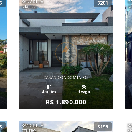
XANGRI-LÁ
C
6
3201
Atlantida
AT
CASAS CONDOMINIOS
4 suítes
1 vaga
R$ 1.890.000
XANGRI-LÁ
X
8
3195
CENTRO
MA