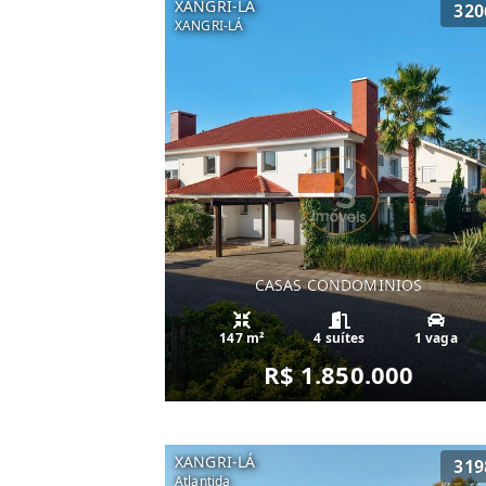
XANGRI-LÁ
320
XANGRI-LÁ
CASAS CONDOMINIOS
147 m²
4 suítes
1 vaga
R$ 1.850.000
XANGRI-LÁ
319
Atlantida