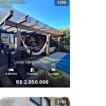
APÃO DA CANOA
3200
LÂNTIDA
CASAS CONDOMINIOS
4 dorms
3 suítes
2 vagas
R$ 2.050.000
ANGRI-LÁ
3191
RISTELA