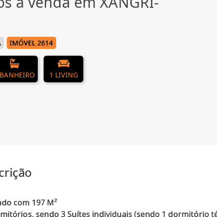
os à venda em XANGRI-
Á
IMÓVEL 2614
 BANHEIRO
1 LIVING
crição
ado com 197 M²
mitórios, sendo 3 Suítes individuais (sendo 1 dormitório t