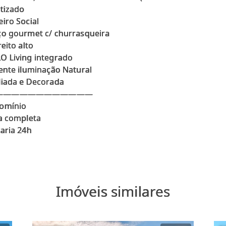
tizado
iro Social
o gourmet c/ churrasqueira
reito alto
O Living integrado
ente iluminação Natural
liada e Decorada
————————————
omínio
ra completa
Imóveis similares