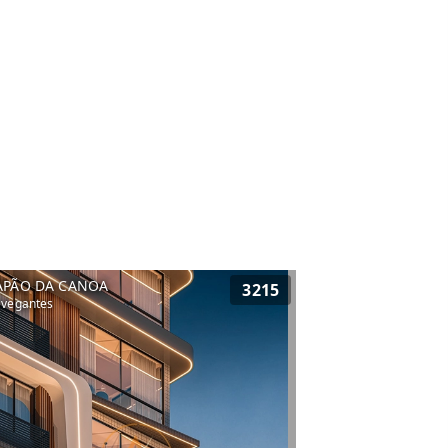
APÃO DA CANOA
3215
vegantes