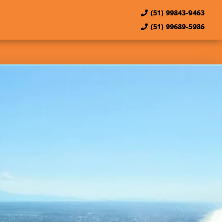
(51) 99843-9463
(51) 99689-5986