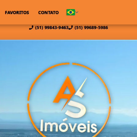
FAVORITOS
CONTATO
(51) 99843-9463
(51) 99689-5986