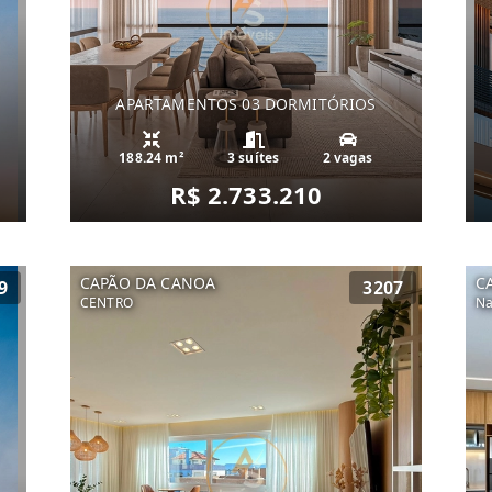
APARTAMENTOS 03 DORMITÓRIOS
188.24 m²
3 suítes
2 vagas
R$ 2.733.210
CAPÃO DA CANOA
C
9
3207
CENTRO
Na