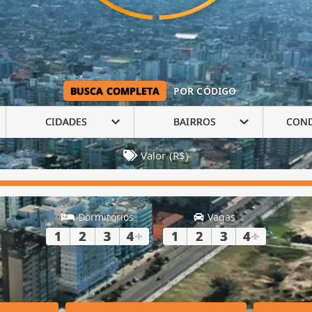
BUSCA COMPLETA
POR CÓDIGO
CIDADES
BAIRROS
CON
Valor (R$)
Dormitórios
Vagas
1
2
3
4
+
1
2
3
4
+