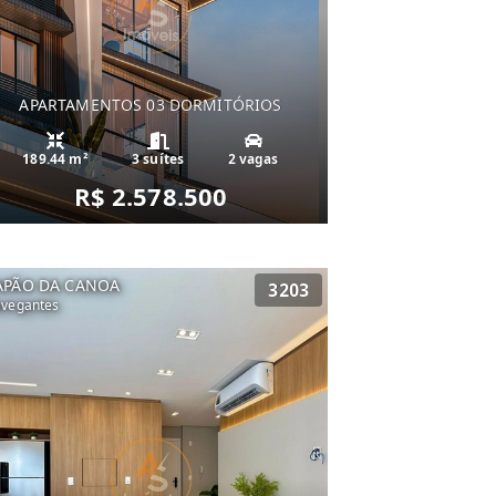
APARTAMENTOS 03 DORMITÓRIOS
189.44 m²
3 suítes
2 vagas
R$ 2.578.500
APÃO DA CANOA
3203
vegantes