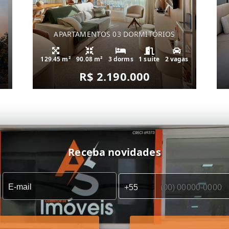
APARTAMENTOS 03 DORMITÓRIOS
129.45 m²
90.08 m²
3 dorms
1 suíte
2 vagas
R$ 2.190.000
Receba novidades