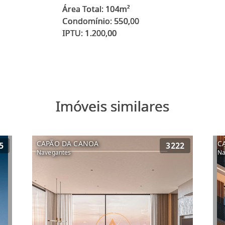
Área Total: 104m²
Condomínio: 550,00
IPTU: 1.200,00
Imóveis similares
CAPÃO DA CANOA
C
5
3222
Navegantes
Na