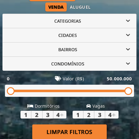
VENDA
ALUGUEL
CATEGORIAS
CIDADES
BAIRROS
CONDOMÍNIOS
0
Valor (R$)
50.000.000
Dormitórios
Vagas
1
2
3
4
+
1
2
3
4
+
LIMPAR FILTROS