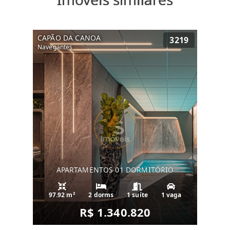
CAPÃO DA CANOA
3219
Navegantes
APARTAMENTOS 01 DORMITÓRIO
97.92 m²
2 dorms
1 suíte
1 vaga
R$ 1.340.820