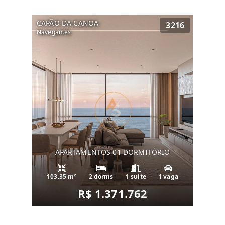
CAPÃO DA CANOA
3216
Navegantes
APARTAMENTOS 01 DORMITÓRIO
103.35 m²
2 dorms
1 suíte
1 vaga
R$ 1.371.762