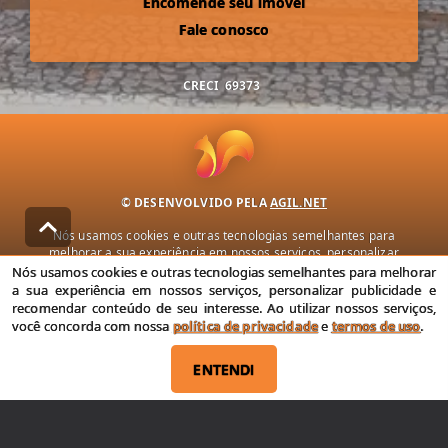
Encomende seu imóvel
Fale conosco
CRECI
69373
© DESENVOLVIDO PELA
AGIL.NET
Nós usamos cookies e outras tecnologias semelhantes para
melhorar a sua experiência em nossos serviços, personalizar
publicidade e recomendar conteúdo de seu interesse. Ao utilizar
Nós usamos cookies e outras tecnologias semelhantes para melhorar
nossos serviços, você concorda com nossa política de privacidade e
a sua experiência em nossos serviços, personalizar publicidade e
termos de uso.
recomendar conteúdo de seu interesse. Ao utilizar nossos serviços,
você concorda com nossa
política de privacidade
e
termos de uso
.
Política de Privacidade
Termos de uso
ENTENDI