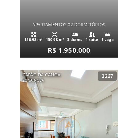
APARTAMENTOS 02 DORMITÓRIOS
150.98 m²
150.98 m²
3 dorms
1 suíte
1 vaga
R$ 1.950.000
CAPÃO DA CANOA
3267
ZONA NOVA