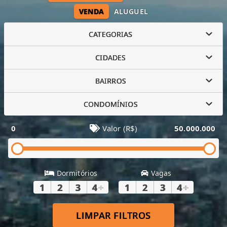
VENDA
ALUGUEL
CATEGORIAS
CIDADES
BAIRROS
CONDOMÍNIOS
0
Valor (R$)
50.000.000
Dormitórios
Vagas
1
2
3
4
+
1
2
3
4
+
LIMPAR FILTROS