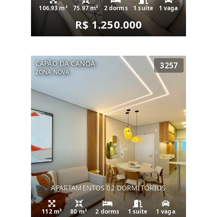
106.93 m²
75.97 m²
2 dorms
1 suíte
1 vaga
R$ 1.250.000
CAPÃO DA CANOA
3257
ZONA NOVA
APARTAMENTOS 02 DORMITÓRIOS
112 m²
80 m²
2 dorms
1 suíte
1 vaga