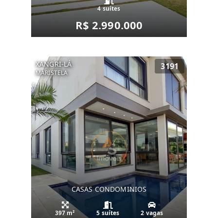
4 suítes
R$ 2.990.000
XANGRI-LÁ
3191
MARISTELA
CASAS CONDOMINIOS
397 m²
5 suítes
2 vagas