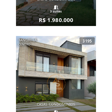
3 suítes
R$ 1.980.000
XANGRI-LÁ
3195
CENTRO
CASAS CONDOMINIOS