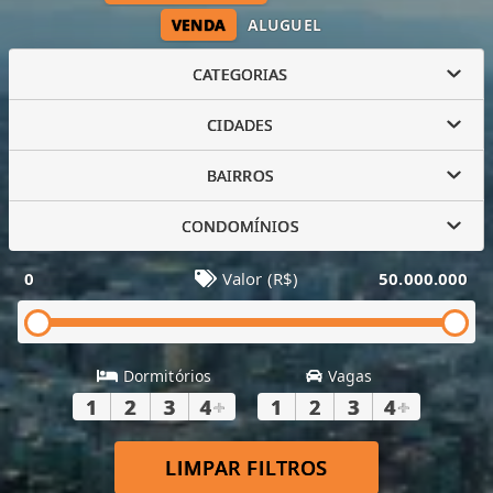
VENDA
ALUGUEL
CATEGORIAS
CIDADES
BAIRROS
CONDOMÍNIOS
0
Valor (R$)
50.000.000
Dormitórios
Vagas
1
2
3
4
+
1
2
3
4
+
LIMPAR FILTROS