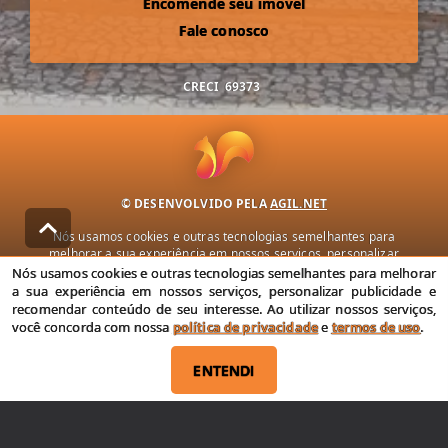
Encomende seu imóvel
Fale conosco
CRECI
69373
© DESENVOLVIDO PELA
AGIL.NET
Nós usamos cookies e outras tecnologias semelhantes para
melhorar a sua experiência em nossos serviços, personalizar
publicidade e recomendar conteúdo de seu interesse. Ao utilizar
Nós usamos cookies e outras tecnologias semelhantes para melhorar
nossos serviços, você concorda com nossa política de privacidade e
a sua experiência em nossos serviços, personalizar publicidade e
termos de uso.
recomendar conteúdo de seu interesse. Ao utilizar nossos serviços,
você concorda com nossa
política de privacidade
e
termos de uso
.
Política de Privacidade
Termos de uso
ENTENDI