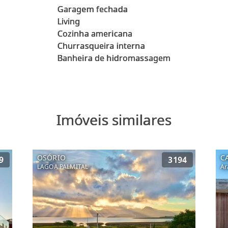
Garagem fechada
Living
Cozinha americana
Churrasqueira interna
Imóveis similares
OSÓRIO
C
9
3194
LAGOA PALMITAL
Ar