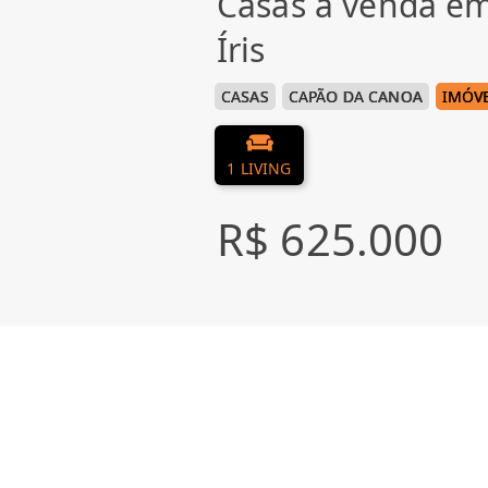
Casas à venda em
Íris
CASAS
CAPÃO DA CANOA
IMÓVE
1 LIVING
R$ 625.000