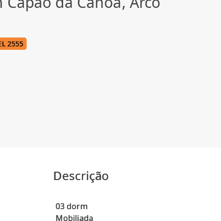
 Capão da Canoa, Arco
L 2555
Descrição
03 dorm
Mobiliada