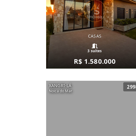
CASAS
3 suítes
R$ 1.580.000
XANGRI-LÁ
299
Noica do Mar