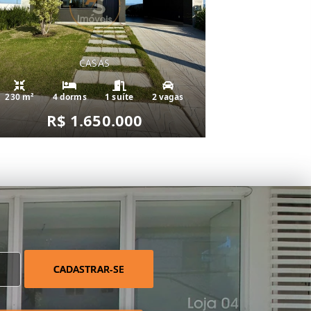
CASAS
230 m²
4 dorms
1 suíte
2 vagas
R$ 1.650.000
CADASTRAR-SE