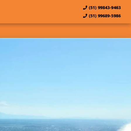
(51) 99843-9463
(51) 99689-5986