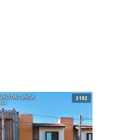
APÃO DA CANOA
3192
açá