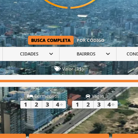
BUSCA COMPLETA
POR CÓDIGO
CIDADES
BAIRROS
CON
Valor (R$)
Dormitórios
Vagas
1
2
3
4
+
1
2
3
4
+