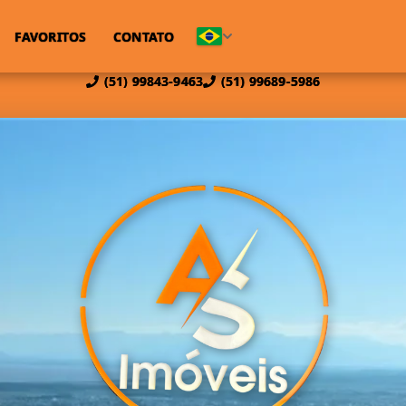
FAVORITOS
CONTATO
(51) 99843-9463
(51) 99689-5986