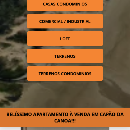
CASAS CONDOMINIOS
COMERCIAL / INDUSTRIAL
LOFT
TERRENOS
TERRENOS CONDOMINIOS
BELÍSSIMO APARTAMENTO À VENDA EM CAPÃO DA
CANOA!⁣!!