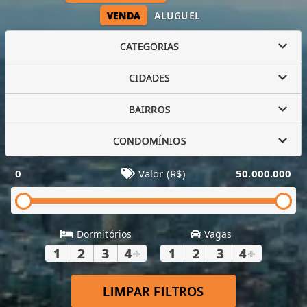
VENDA
ALUGUEL
CATEGORIAS
CIDADES
BAIRROS
CONDOMÍNIOS
0
Valor (R$)
50.000.000
Dormitórios
Vagas
1
2
3
4
+
1
2
3
4
+
LIMPAR FILTROS