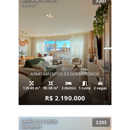
3207
CENTRO
APARTAMENTOS 03 DORMITÓRIOS
129.45 m²
90.08 m²
3 dorms
1 suíte
2 vagas
R$ 2.190.000
CAPÃO DA CANOA
3203
Navegantes