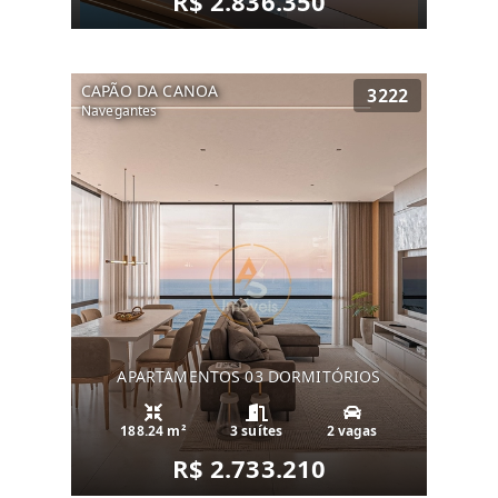
R$ 2.836.350
CAPÃO DA CANOA
3222
Navegantes
APARTAMENTOS 03 DORMITÓRIOS
188.24 m²
3 suítes
2 vagas
R$ 2.733.210