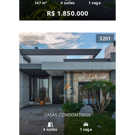
147 m²
4 suítes
1 vaga
R$ 1.850.000
XANGRI-LÁ
3201
Atlantida
CASAS CONDOMINIOS
4 suítes
1 vaga