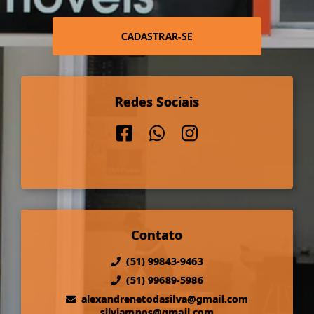
CADASTRAR-SE
Redes Sociais
Contato
(51) 99843-9463
(51) 99689-5986
alexandrenetodasilva@gmail.com
silviampos@gmail.com