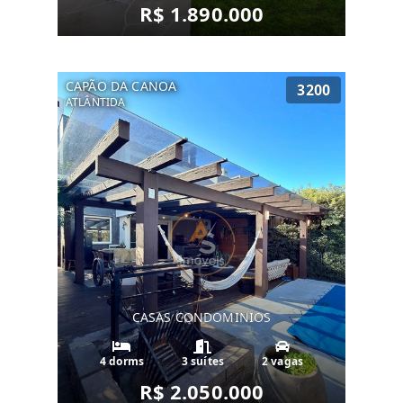
R$ 1.890.000
CAPÃO DA CANOA
3200
ATLÂNTIDA
CASAS CONDOMINIOS
4 dorms
3 suítes
2 vagas
R$ 2.050.000