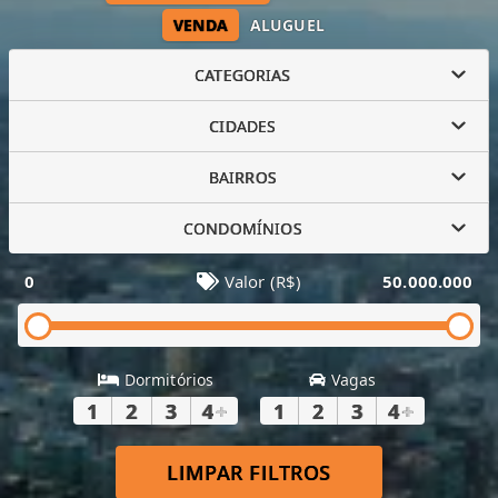
VENDA
ALUGUEL
CATEGORIAS
CIDADES
BAIRROS
CONDOMÍNIOS
0
Valor (R$)
50.000.000
Dormitórios
Vagas
1
2
3
4
+
1
2
3
4
+
LIMPAR FILTROS