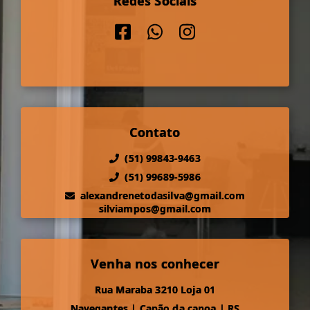
Redes Sociais
Contato
(51) 99843-9463
(51) 99689-5986
alexandrenetodasilva@gmail.com
silviampos@gmail.com
Venha nos conhecer
Rua Maraba 3210 Loja 01
Navegantes
|
Capão da canoa
|
RS