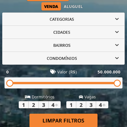
VENDA
ALUGUEL
CATEGORIAS
CIDADES
BAIRROS
CONDOMÍNIOS
0
Valor (R$)
50.000.000
Dormitórios
Vagas
1
2
3
4
+
1
2
3
4
+
LIMPAR FILTROS