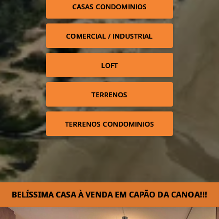
CASAS CONDOMINIOS
COMERCIAL / INDUSTRIAL
LOFT
TERRENOS
TERRENOS CONDOMINIOS
BELÍSSIMA CASA À VENDA EM CAPÃO DA CANOA!⁣!!