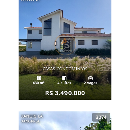
CASAS CONDOMINIOS
430 m²
4 suítes
2 vagas
R$ 3.490.000
XANGRI-LÁ
3274
XANGRI-LÁ