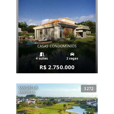
CASAS CONDOMINIOS
4 suítes
2 vagas
R$ 2.750.000
XANGRI-LÁ
3272
XANGRI-LÁ