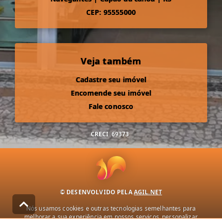
CEP: 95555000
Veja também
Cadastre seu imóvel
Encomende seu imóvel
Fale conosco
CRECI
69373
© DESENVOLVIDO PELA
AGIL.NET
Nós usamos cookies e outras tecnologias semelhantes para
melhorar a sua experiência em nossos serviços, personalizar