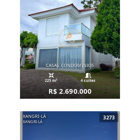
CASAS CONDOMINIOS
225 m²
4 suítes
R$ 2.690.000
XANGRI-LÁ
3273
XANGRI-LÁ