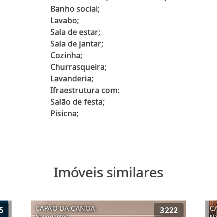
Banho social;
Lavabo;
Sala de estar;
Sala de jantar;
Cozinha;
Churrasqueira;
Lavanderia;
Ifraestrutura com:
Salão de festa;
Imóveis similares
CAPÃO DA CANOA
C
5
3222
Navegantes
Na