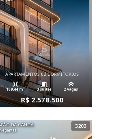
APARTAMENTOS 03 DORMITÓRIOS
189.44 m²
3 suítes
2 vagas
R$ 2.578.500
APÃO DA CANOA
3203
vegantes