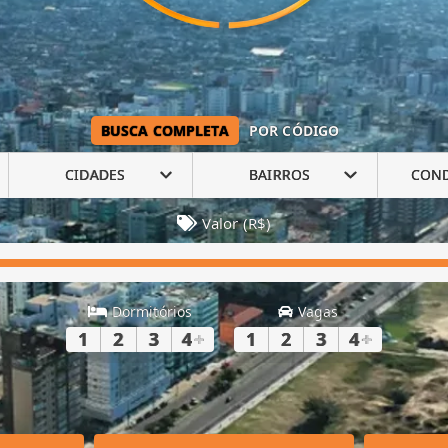
BUSCA COMPLETA
POR CÓDIGO
CIDADES
BAIRROS
CON
Valor (R$)
Dormitórios
Vagas
1
2
3
4
+
1
2
3
4
+