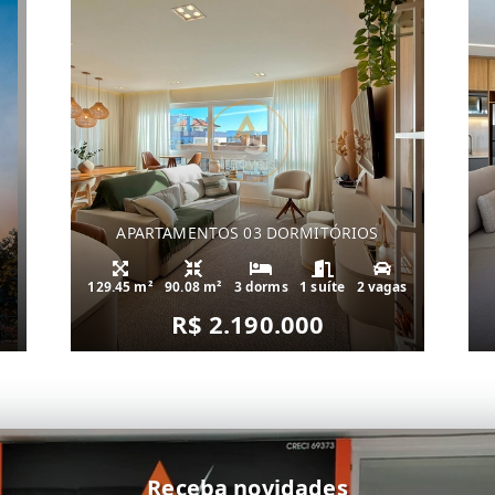
APARTAMENTOS 03 DORMITÓRIOS
129.45 m²
90.08 m²
3 dorms
1 suíte
2 vagas
R$ 2.190.000
Receba novidades