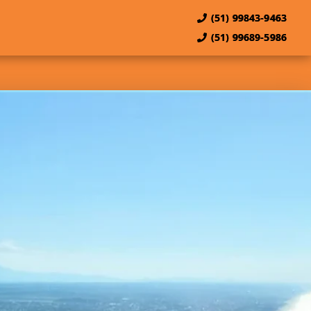
(51) 99843-9463
(51) 99689-5986