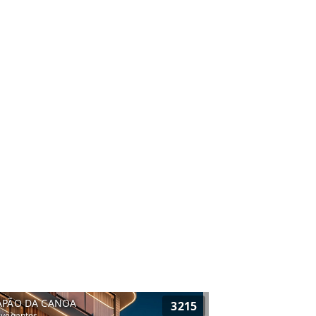
APÃO DA CANOA
3215
vegantes