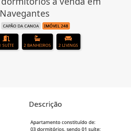
 dormitórios à venda em
 Navegantes
CAPÃO DA CANOA
IMÓVEL 248
1 SUÍTE
2 BANHEIROS
2 LIVINGS
Descrição
Apartamento constituído de:
03 dormitórios, sendo 01 suíte;