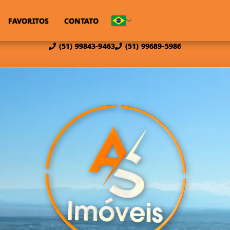
FAVORITOS
CONTATO
(51) 99843-9463
(51) 99689-5986