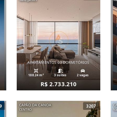
APARTAMENTOS 03 DORMITÓRIOS
188.24 m²
3 suítes
2 vagas
R$ 2.733.210
CAPÃO DA CANOA
C
9
3207
CENTRO
Na