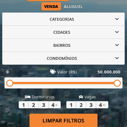
VENDA
ALUGUEL
CATEGORIAS
CIDADES
BAIRROS
CONDOMÍNIOS
0
Valor (R$)
50.000.000
Dormitórios
Vagas
1
2
3
4
+
1
2
3
4
+
LIMPAR FILTROS