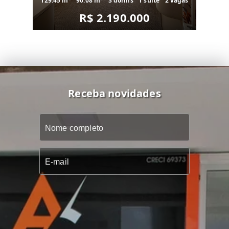
129.45 m²
90.08 m²
3 dorms
1 suíte
2 vagas
R$ 2.190.000
Receba novidades