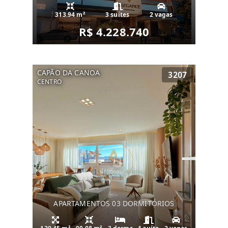
313.94 m²
3 suítes
2 vagas
R$ 4.228.740
CAPÃO DA CANOA
3207
CENTRO
APARTAMENTOS 03 DORMITÓRIOS