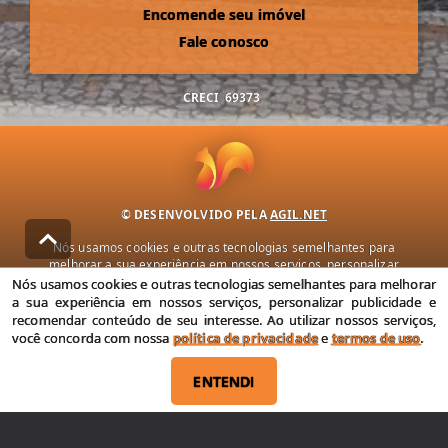
Encomende seu imóvel
Fale conosco
CRECI
69373
© DESENVOLVIDO PELA
AGIL.NET
Nós usamos cookies e outras tecnologias semelhantes para
melhorar a sua experiência em nossos serviços, personalizar
publicidade e recomendar conteúdo de seu interesse. Ao utilizar
Nós usamos cookies e outras tecnologias semelhantes para melhorar
nossos serviços, você concorda com nossa política de privacidade e
a sua experiência em nossos serviços, personalizar publicidade e
termos de uso.
recomendar conteúdo de seu interesse. Ao utilizar nossos serviços,
você concorda com nossa
política de privacidade
e
termos de uso
.
Política de Privacidade
Termos de uso
ENTENDI