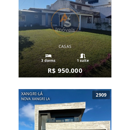
CASAS
3 dorms
1 suíte
R$ 950.000
XANGRI-LÁ
2909
NOVA XANGRI LA