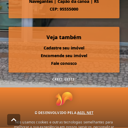
Navegantes
|
Capão da canoa
|
RS
CEP: 95555000
Veja também
Cadastre seu imóvel
Encomende seu imóvel
Fale conosco
CRECI
69373
© DESENVOLVIDO PELA
AGIL.NET
Nós usamos cookies e outras tecnologias semelhantes para
melhorar a sua experiência em nossos serviços, personalizar