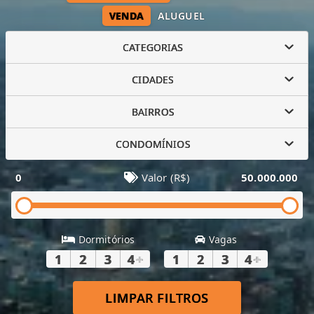
VENDA
ALUGUEL
CATEGORIAS
CIDADES
BAIRROS
CONDOMÍNIOS
0
Valor (R$)
50.000.000
Dormitórios
Vagas
1
2
3
4
+
1
2
3
4
+
LIMPAR FILTROS