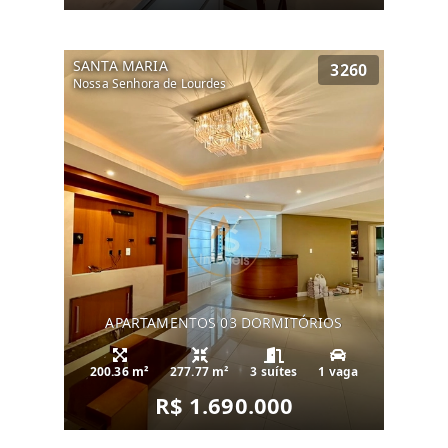
SANTA MARIA
3260
Nossa Senhora de Lourdes
APARTAMENTOS 03 DORMITÓRIOS
200.36 m²
277.77 m²
3 suítes
1 vaga
R$ 1.690.000