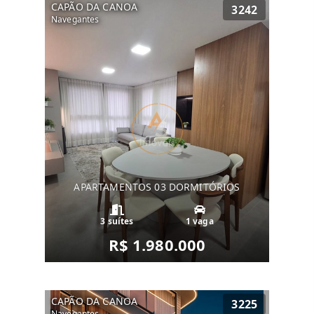
CAPÃO DA CANOA
3242
Navegantes
APARTAMENTOS 03 DORMITÓRIOS
3 suítes
1 vaga
R$ 1.980.000
CAPÃO DA CANOA
3225
Navegantes