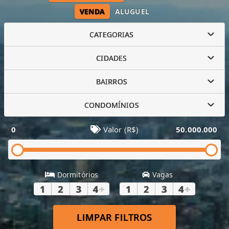
VENDA
ALUGUEL
CATEGORIAS
CIDADES
BAIRROS
CONDOMÍNIOS
0
Valor (R$)
50.000.000
Dormitórios
Vagas
1
2
3
4
+
1
2
3
4
+
LIMPAR FILTROS