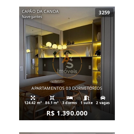
CAPÃO DA CANOA
3259
Navegantes
APARTAMENTOS 03 DORMITÓRIOS
124.42 m²
86.1 m²
3 dorms
1 suíte
2 vagas
R$ 1.390.000