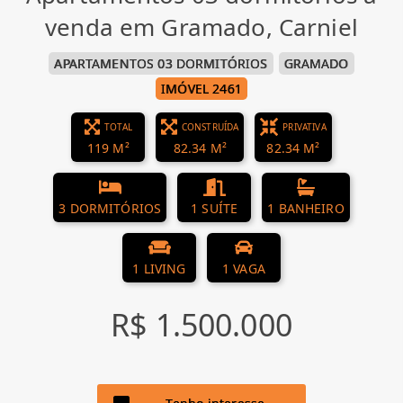
venda em Gramado, Carniel
APARTAMENTOS 03 DORMITÓRIOS
GRAMADO
IMÓVEL 2461
TOTAL
CONSTRUÍDA
PRIVATIVA
119 M²
82.34 M²
82.34 M²
3 DORMITÓRIOS
1 SUÍTE
1 BANHEIRO
1 LIVING
1 VAGA
R$ 1.500.000