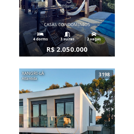
CASAS CONDOMINIOS
4 dorms
3 suítes
2 vagas
R$ 2.050.000
XANGRI-LÁ
3198
Atlantida