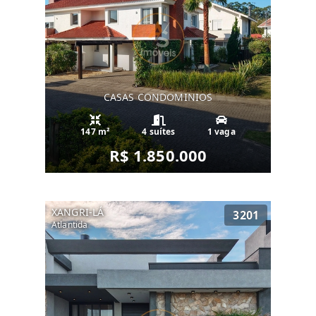
CASAS CONDOMINIOS
147 m²
4 suítes
1 vaga
R$ 1.850.000
XANGRI-LÁ
3201
Atlantida