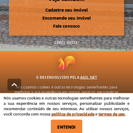
Cadastre seu imóvel
Encomende seu imóvel
Fale conosco
CRECI
69373
© DESENVOLVIDO PELA
AGIL.NET
Nós usamos cookies e outras tecnologias semelhantes para
melhorar a sua experiência em nossos serviços, personalizar
publicidade e recomendar conteúdo de seu interesse. Ao utilizar
Nós usamos cookies e outras tecnologias semelhantes para melhorar
nossos serviços, você concorda com nossa política de privacidade e
a sua experiência em nossos serviços, personalizar publicidade e
termos de uso.
recomendar conteúdo de seu interesse. Ao utilizar nossos serviços,
você concorda com nossa
política de privacidade
e
termos de uso
.
Política de Privacidade
Termos de uso
ENTENDI