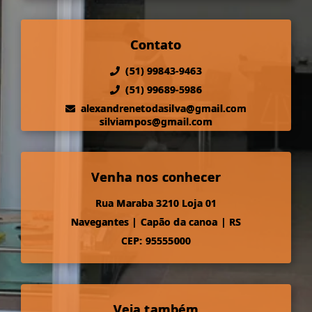
Contato
(51) 99843-9463
(51) 99689-5986
alexandrenetodasilva@gmail.com
silviampos@gmail.com
Venha nos conhecer
Rua Maraba 3210 Loja 01
Navegantes
|
Capão da canoa
|
RS
CEP: 95555000
Veja também