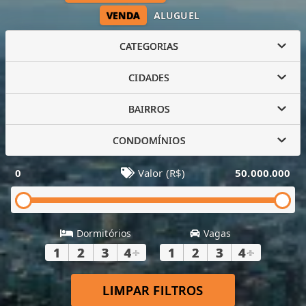
VENDA
ALUGUEL
CATEGORIAS
CIDADES
BAIRROS
CONDOMÍNIOS
0
Valor (R$)
50.000.000
Dormitórios
Vagas
1
2
3
4
+
1
2
3
4
+
LIMPAR FILTROS