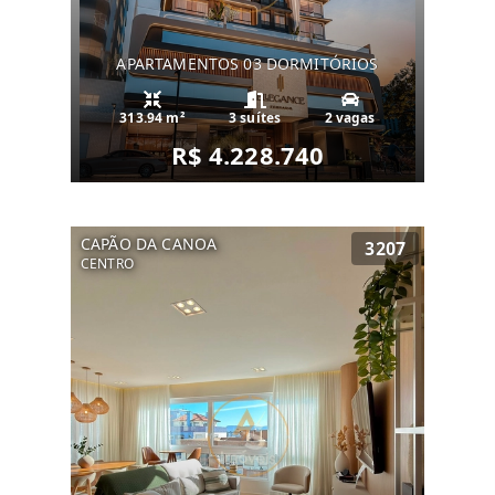
APARTAMENTOS 03 DORMITÓRIOS
313.94 m²
3 suítes
2 vagas
R$ 4.228.740
CAPÃO DA CANOA
3207
CENTRO