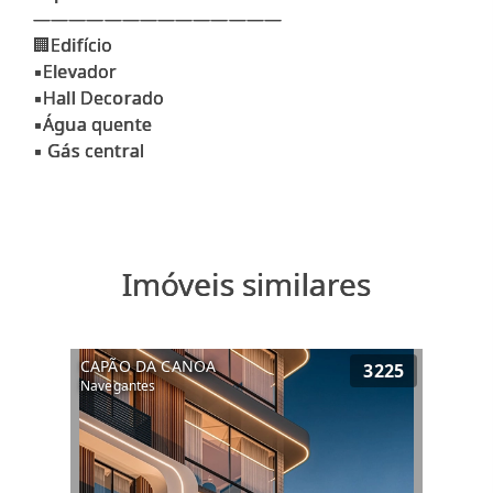
——————————————
🏢Edifício
▪️Elevador
▪️Hall Decorado
▪️Água quente
Imóveis similares
CAPÃO DA CANOA
3225
Navegantes