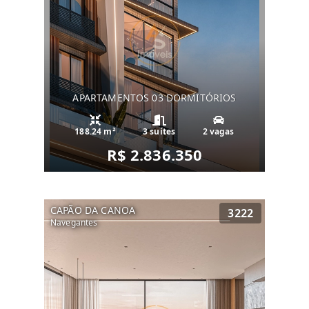
APARTAMENTOS 03 DORMITÓRIOS
188.24 m²
3 suítes
2 vagas
R$ 2.836.350
CAPÃO DA CANOA
3222
Navegantes