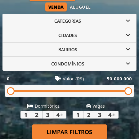
VENDA
ALUGUEL
CATEGORIAS
CIDADES
BAIRROS
CONDOMÍNIOS
0
Valor (R$)
50.000.000
Dormitórios
Vagas
1
2
3
4
+
1
2
3
4
+
LIMPAR FILTROS