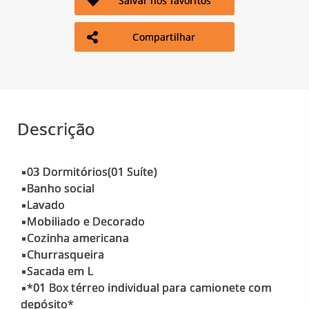
Salvar nos favoritos
Compartilhar
Descrição
▪️03 Dormitórios(01 Suíte)
▪️Banho social
▪️Lavado
▪️Mobiliado e Decorado
▪️Cozinha americana
▪️Churrasqueira
▪️Sacada em L
▪️*01 Box térreo individual para camionete com
depósito*