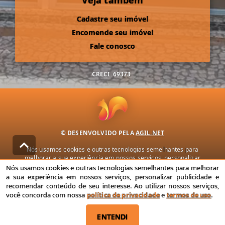
Veja também
Cadastre seu imóvel
Encomende seu imóvel
Fale conosco
CRECI
69373
© DESENVOLVIDO PELA
AGIL.NET
Nós usamos cookies e outras tecnologias semelhantes para
melhorar a sua experiência em nossos serviços, personalizar
publicidade e recomendar conteúdo de seu interesse. Ao utilizar
Nós usamos cookies e outras tecnologias semelhantes para melhorar
nossos serviços, você concorda com nossa política de privacidade e
a sua experiência em nossos serviços, personalizar publicidade e
termos de uso.
recomendar conteúdo de seu interesse. Ao utilizar nossos serviços,
você concorda com nossa
política de privacidade
e
termos de uso
.
Política de Privacidade
Termos de uso
ENTENDI