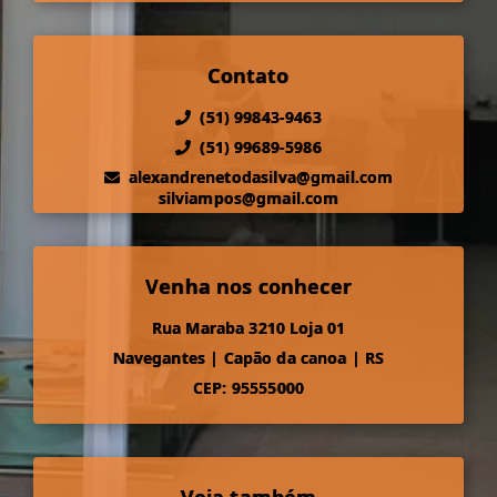
Contato
(51) 99843-9463
(51) 99689-5986
alexandrenetodasilva@gmail.com
silviampos@gmail.com
Venha nos conhecer
Rua Maraba 3210 Loja 01
Navegantes
|
Capão da canoa
|
RS
CEP: 95555000