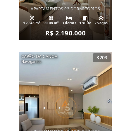
APARTAMENTOS 03 DORMITÓRIOS
129.45 m²
90.08 m²
3 dorms
1 suíte
2 vagas
R$ 2.190.000
CAPÃO DA CANOA
3203
Navegantes