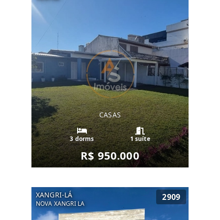
CASAS
3 dorms
1 suíte
R$ 950.000
XANGRI-LÁ
2909
NOVA XANGRI LA