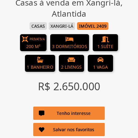
Casas à venda em Xangri-lá,
Atlantida
CASAS
XANGRI-LÁ
IMÓVEL 2409
PRIVATIVA
200 M²
3 DORMITÓRIOS
1 SUÍTE
1 BANHEIRO
2 LIVINGS
1 VAGA
R$ 2.650.000
Tenho interesse
Salvar nos favoritos