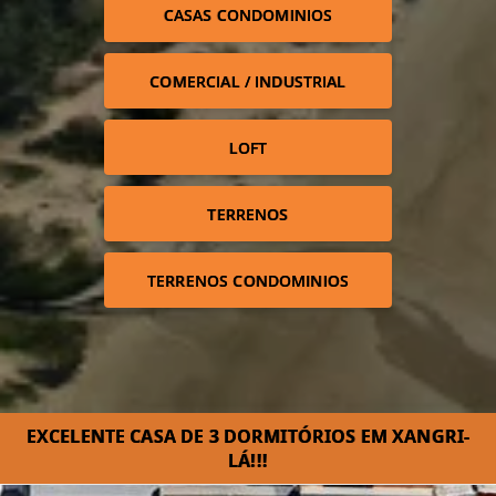
CASAS CONDOMINIOS
COMERCIAL / INDUSTRIAL
LOFT
TERRENOS
TERRENOS CONDOMINIOS
EXCELENTE CASA DE 3 DORMITÓRIOS EM XANGRI-
LÁ!!!