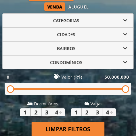
VENDA
ALUGUEL
CATEGORIAS
CIDADES
BAIRROS
CONDOMÍNIOS
0
Valor (R$)
50.000.000
Dormitórios
Vagas
1
2
3
4
+
1
2
3
4
+
LIMPAR FILTROS