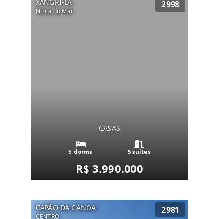
XANGRI-LÁ
2998
Noica do Mar
CASAS
5 dorms
5 suítes
R$ 3.990.000
CAPÃO DA CANOA
2981
CENTRO