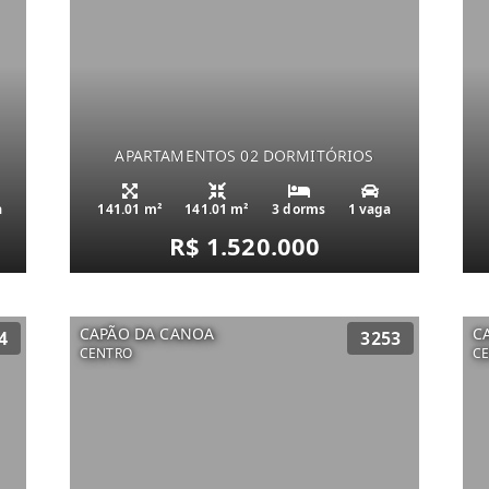
APARTAMENTOS 02 DORMITÓRIOS
a
141.01 m²
141.01 m²
3 dorms
1 vaga
R$ 1.520.000
CAPÃO DA CANOA
C
4
3253
CENTRO
C