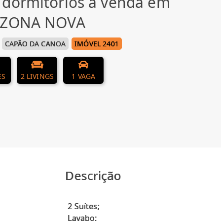
 dormitórios à venda em
, ZONA NOVA
CAPÃO DA CANOA
IMÓVEL 2401
ES
2 LIVINGS
1 VAGA
Descrição
2 Suítes;
Lavabo;