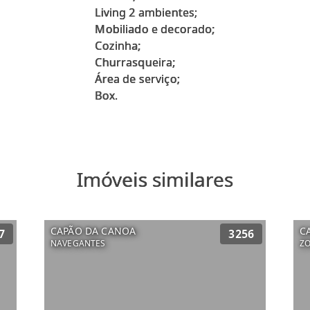
Living 2 ambientes;
Mobiliado e decorado;
Cozinha;
Churrasqueira;
Área de serviço;
Imóveis similares
CAPÃO DA CANOA
C
7
3256
NAVEGANTES
Z