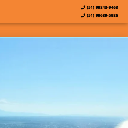
(51) 99843-9463
(51) 99689-5986