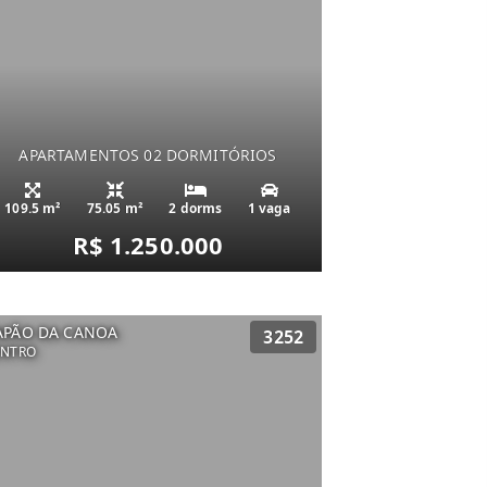
APARTAMENTOS 02 DORMITÓRIOS
109.5 m²
75.05 m²
2 dorms
1 vaga
R$ 1.250.000
APÃO DA CANOA
3252
ENTRO