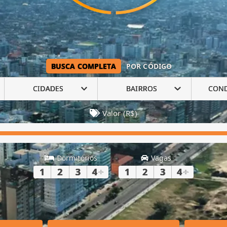
BUSCA COMPLETA
POR CÓDIGO
CIDADES
BAIRROS
CON
Valor (R$)
Dormitórios
Vagas
1
2
3
4
+
1
2
3
4
+