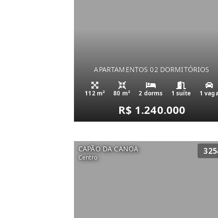
APARTAMENTOS 02 DORMITÓRIOS
112 m²
80 m²
2 dorms
1 suíte
1 vag
R$ 1.240.000
CAPÃO DA CANOA
325
Centro