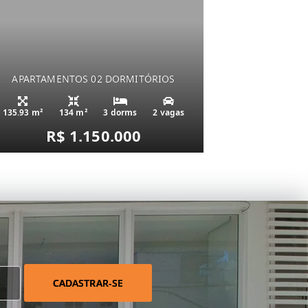
APARTAMENTOS 02 DORMITÓRIOS
135.93 m²
134 m²
3 dorms
2 vagas
R$ 1.150.000
CADASTRAR-SE