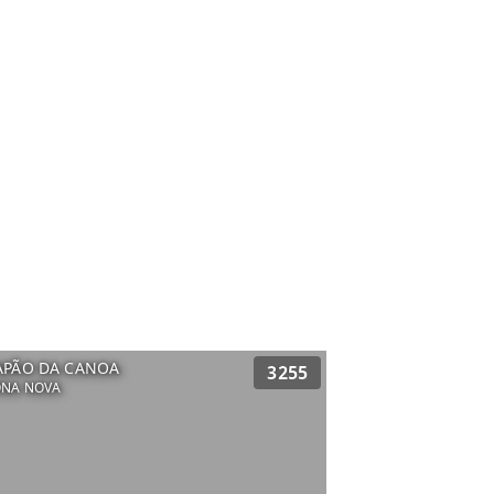
APÃO DA CANOA
3255
ONA NOVA