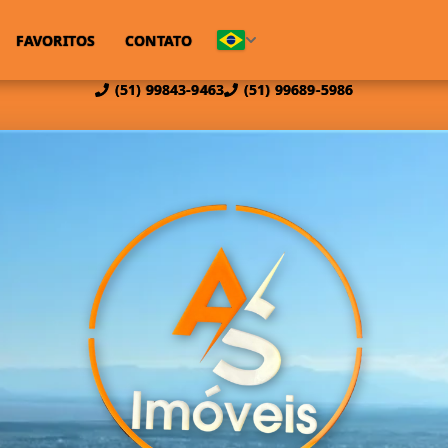
FAVORITOS
CONTATO
(51) 99843-9463
(51) 99689-5986