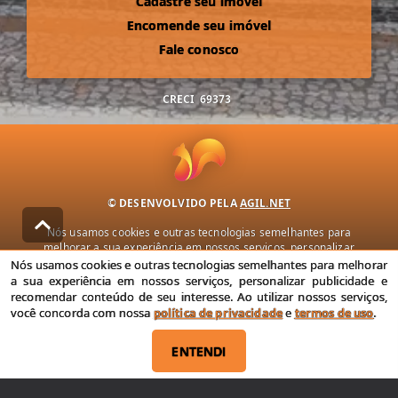
Cadastre seu imóvel
Encomende seu imóvel
Fale conosco
CRECI
69373
© DESENVOLVIDO PELA
AGIL.NET
Nós usamos cookies e outras tecnologias semelhantes para
melhorar a sua experiência em nossos serviços, personalizar
publicidade e recomendar conteúdo de seu interesse. Ao utilizar
Nós usamos cookies e outras tecnologias semelhantes para melhorar
nossos serviços, você concorda com nossa política de privacidade e
a sua experiência em nossos serviços, personalizar publicidade e
termos de uso.
recomendar conteúdo de seu interesse. Ao utilizar nossos serviços,
você concorda com nossa
política de privacidade
e
termos de uso
.
Política de Privacidade
Termos de uso
ENTENDI