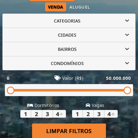
VENDA
ALUGUEL
CATEGORIAS
CIDADES
BAIRROS
CONDOMÍNIOS
0
Valor (R$)
50.000.000
Dormitórios
Vagas
1
2
3
4
+
1
2
3
4
+
LIMPAR FILTROS