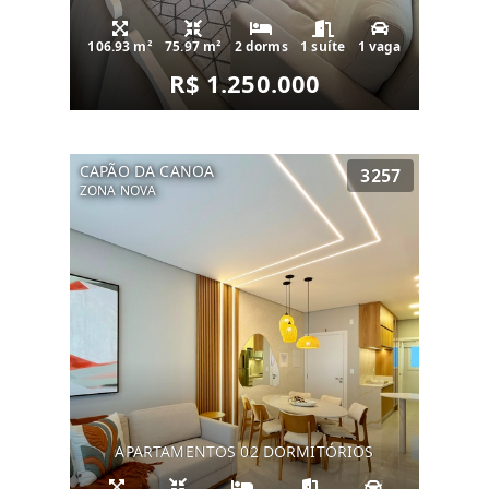
106.93 m²
75.97 m²
2 dorms
1 suíte
1 vaga
R$ 1.250.000
CAPÃO DA CANOA
3257
ZONA NOVA
APARTAMENTOS 02 DORMITÓRIOS