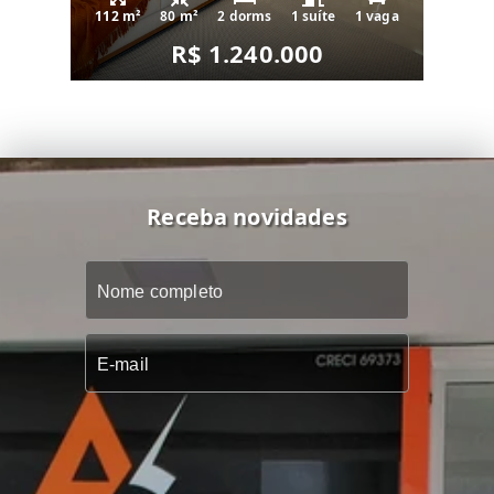
112 m²
80 m²
2 dorms
1 suíte
1 vaga
R$ 1.240.000
Receba novidades