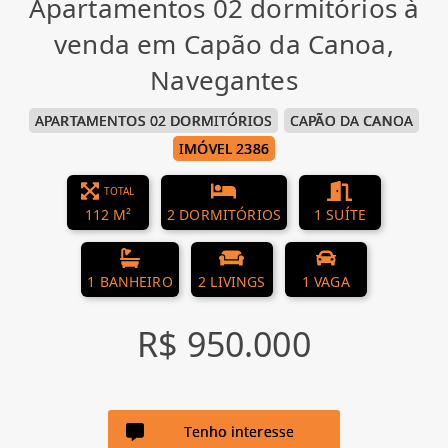
Apartamentos 02 dormitórios à
venda em Capão da Canoa,
Navegantes
APARTAMENTOS 02 DORMITÓRIOS
CAPÃO DA CANOA
IMÓVEL 2386
TOTAL
112 M²
2 DORMITÓRIOS
1 SUÍTE
1 BANHEIRO
2 LIVINGS
1 VAGA
R$ 950.000
Tenho interesse