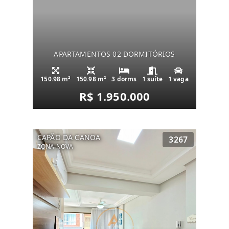
APARTAMENTOS 02 DORMITÓRIOS
150.98 m²
150.98 m²
3 dorms
1 suíte
1 vaga
R$ 1.950.000
CAPÃO DA CANOA
3267
ZONA NOVA