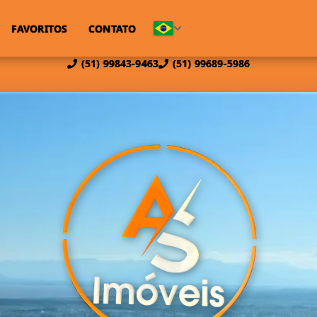
FAVORITOS
CONTATO
(51) 99843-9463
(51) 99689-5986