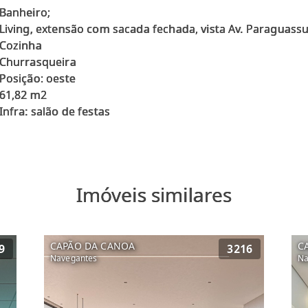
Banheiro;
Living, extensão com sacada fechada, vista Av. Paraguass
Cozinha
Churrasqueira
Posição: oeste
61,82 m2
Imóveis similares
CAPÃO DA CANOA
C
9
3216
Navegantes
Na