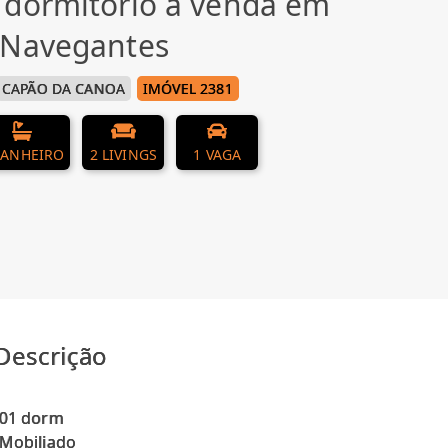
 dormitório à venda em
 Navegantes
CAPÃO DA CANOA
IMÓVEL 2381
BANHEIRO
2 LIVINGS
1 VAGA
Descrição
01 dorm
Mobiliado