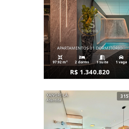
APARTAMENTOS 01 DORMITÓRIO
97.92 m²
2 dorms
1 suíte
1 vaga
R$ 1.340.820
XANGRI-LÁ
315
Atlantida