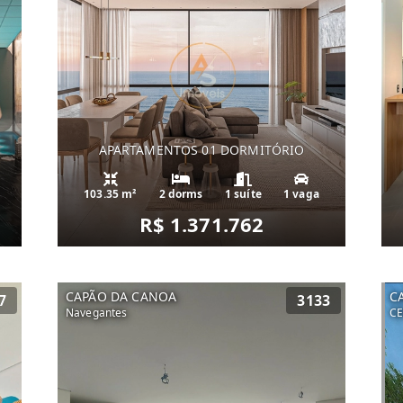
APARTAMENTOS 01 DORMITÓRIO
103.35 m²
2 dorms
1 suíte
1 vaga
R$ 1.371.762
CAPÃO DA CANOA
C
7
3133
Navegantes
C