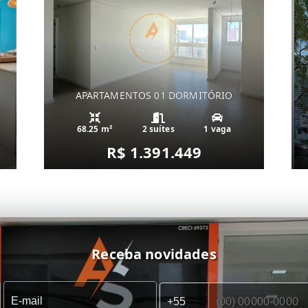
APARTAMENTOS 01 DORMITÓRIO
68.25 m²
2 suítes
1 vaga
R$ 1.391.449
Receba novidades