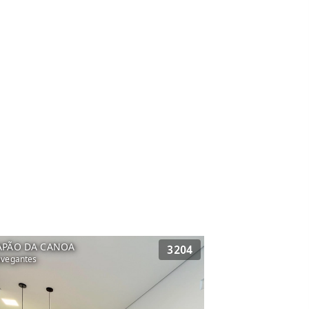
u
APÃO DA CANOA
3204
vegantes