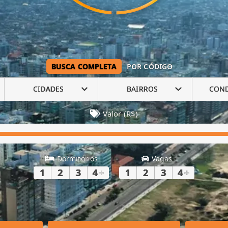
BUSCA COMPLETA
POR CÓDIGO
CIDADES
BAIRROS
CON
Valor (R$)
Dormitórios
Vagas
1
2
3
4
+
1
2
3
4
+