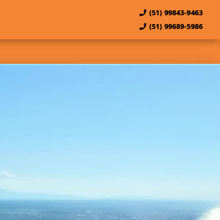
(51) 99843-9463
(51) 99689-5986