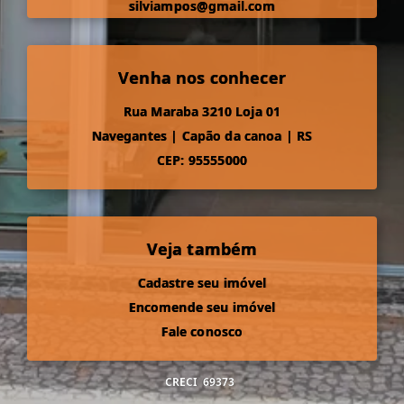
silviampos@gmail.com
Venha nos conhecer
Rua Maraba 3210 Loja 01
Navegantes
|
Capão da canoa
|
RS
CEP: 95555000
Veja também
Cadastre seu imóvel
Encomende seu imóvel
Fale conosco
CRECI
69373