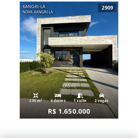
XANGRI-LÁ
2909
NOVA XANGRI LA
CASAS
230 m²
4 dorms
1 suíte
2 vagas
R$ 1.650.000