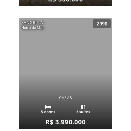
XANGRI-LÁ
2998
Noica do Mar
CASAS
5 dorms
5 suítes
R$ 3.990.000