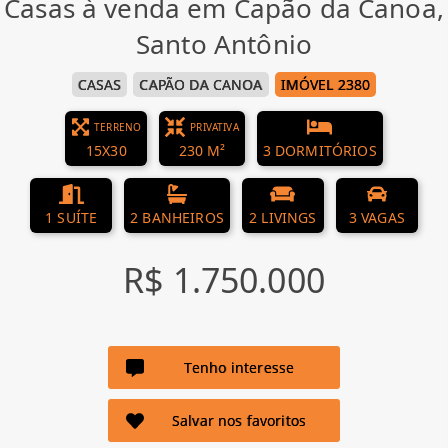
Casas à venda em Capão da Canoa,
Santo Antônio
CASAS
CAPÃO DA CANOA
IMÓVEL 2380
TERRENO
PRIVATIVA
15X30
230 M²
3 DORMITÓRIOS
1 SUÍTE
2 BANHEIROS
2 LIVINGS
3 VAGAS
R$ 1.750.000
Tenho interesse
Salvar nos favoritos