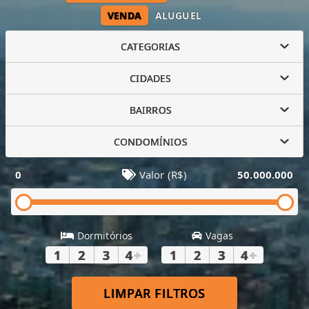
VENDA
ALUGUEL
CATEGORIAS
CIDADES
BAIRROS
CONDOMÍNIOS
0
Valor (R$)
50.000.000
Dormitórios
Vagas
1
2
3
4
+
1
2
3
4
+
LIMPAR FILTROS