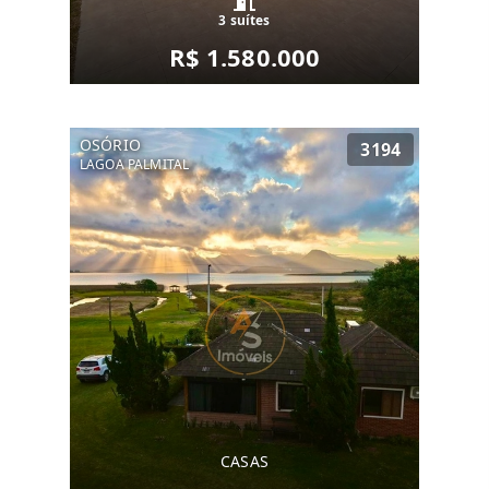
3 suítes
R$ 1.580.000
OSÓRIO
3194
LAGOA PALMITAL
CASAS