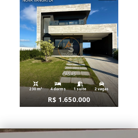
NOVA XANGRI LA
CASAS
230 m²
4 dorms
1 suíte
2 vagas
R$ 1.650.000