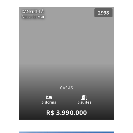
XANGRI-LÁ
2998
Noica do Mar
CASAS
5 dorms
5 suítes
R$ 3.990.000