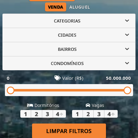
VENDA
ALUGUEL
CATEGORIAS
CIDADES
BAIRROS
CONDOMÍNIOS
0
Valor (R$)
50.000.000
Dormitórios
Vagas
1
2
3
4
+
1
2
3
4
+
LIMPAR FILTROS