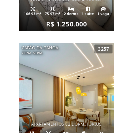
106.93 m²
75.97 m²
2 dorms
1 suíte
1 vaga
R$ 1.250.000
CAPÃO DA CANOA
3257
ZONA NOVA
APARTAMENTOS 02 DORMITÓRIOS