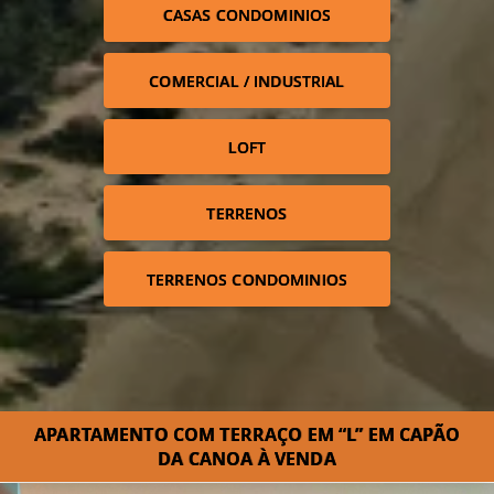
CASAS CONDOMINIOS
COMERCIAL / INDUSTRIAL
LOFT
TERRENOS
TERRENOS CONDOMINIOS
APARTAMENTO COM TERRAÇO EM “L” EM CAPÃO
DA CANOA À VENDA