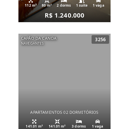
112 m²
80 m²
2 dorms
1 suíte
1 vaga
R$ 1.240.000
CAPÃO DA CANOA
3256
NAVEGANTES
APARTAMENTOS 02 DORMITÓRIOS
141.01 m²
141.01 m²
3 dorms
1 vaga