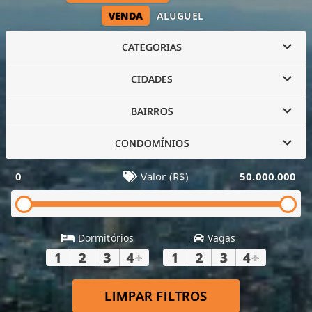
VENDA
ALUGUEL
CATEGORIAS
CIDADES
BAIRROS
CONDOMÍNIOS
0
Valor (R$)
50.000.000
Dormitórios
Vagas
1
2
3
4
+
1
2
3
4
+
LIMPAR FILTROS