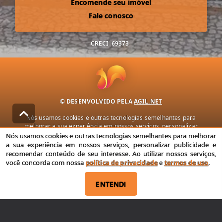
Encomende seu imóvel
Fale conosco
CRECI
69373
© DESENVOLVIDO PELA
AGIL.NET
Nós usamos cookies e outras tecnologias semelhantes para
melhorar a sua experiência em nossos serviços, personalizar
publicidade e recomendar conteúdo de seu interesse. Ao utilizar
Nós usamos cookies e outras tecnologias semelhantes para melhorar
nossos serviços, você concorda com nossa política de privacidade e
a sua experiência em nossos serviços, personalizar publicidade e
termos de uso.
recomendar conteúdo de seu interesse. Ao utilizar nossos serviços,
você concorda com nossa
política de privacidade
e
termos de uso
.
Política de Privacidade
Termos de uso
ENTENDI