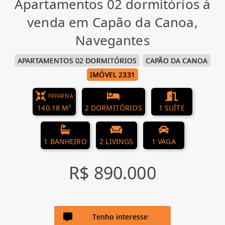
Apartamentos 02 dormitórios à
venda em Capão da Canoa,
Navegantes
APARTAMENTOS 02 DORMITÓRIOS
CAPÃO DA CANOA
IMÓVEL 2331
PRIVATIVA
140.18 M²
2 DORMITÓRIOS
1 SUÍTE
1 BANHEIRO
2 LIVINGS
1 VAGA
R$ 890.000
Tenho interesse