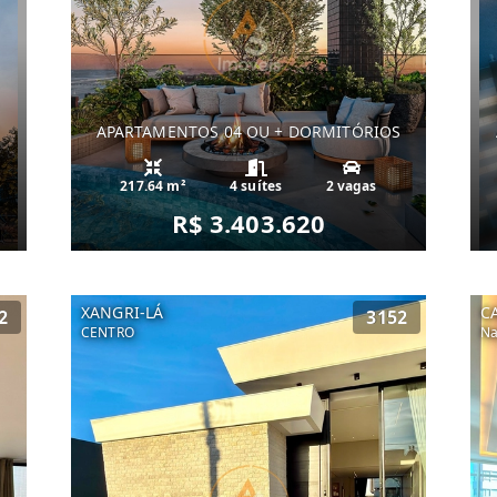
S
APARTAMENTOS 04 OU + DORMITÓRIOS
217.64 m²
4 suítes
2 vagas
R$ 3.403.620
XANGRI-LÁ
C
2
3152
CENTRO
Na