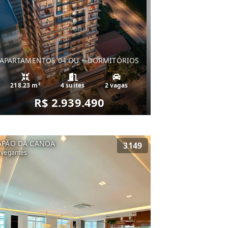
APARTAMENTOS 04 OU + DORMITÓRIOS
218.23 m²
4 suítes
2 vagas
R$ 2.939.490
APÃO DA CANOA
3149
vegantes