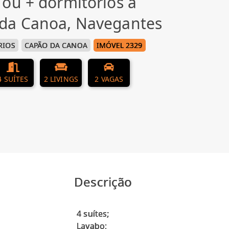
ou + dormitórios à
da Canoa, Navegantes
RIOS
CAPÃO DA CANOA
IMÓVEL 2329
4 SUÍTES
2 LIVINGS
2 VAGAS
Descrição
4 suítes;
Lavabo;