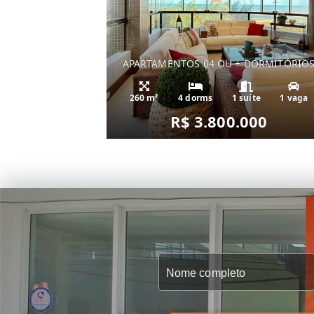
APARTAMENTOS 04 OU + DORMITÓRIO
260 m²
4 dorms
1 suíte
1 vaga
R$ 3.800.000