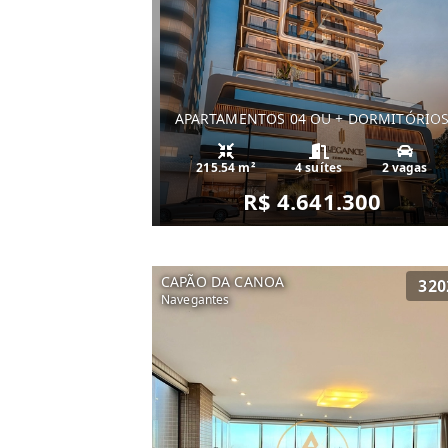
APARTAMENTOS 04 OU + DORMITÓRIO
215.54 m²
4 suítes
2 vagas
R$ 4.641.300
CAPÃO DA CANOA
320
Navegantes