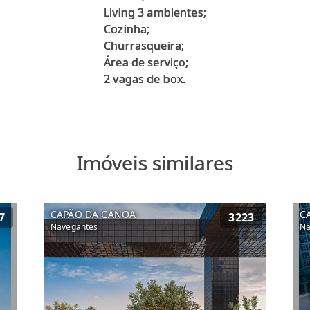
Living 3 ambientes;
Cozinha;
Churrasqueira;
Área de serviço;
Imóveis similares
CAPÃO DA CANOA
C
7
3223
Navegantes
Na