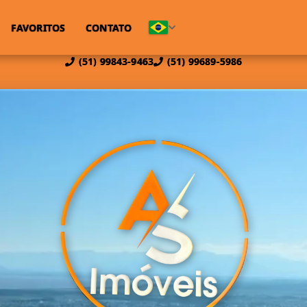
FAVORITOS
CONTATO
(51) 99843-9463
(51) 99689-5986