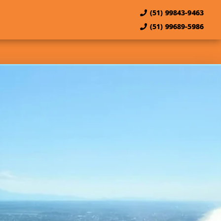
(51) 99843-9463
(51) 99689-5986