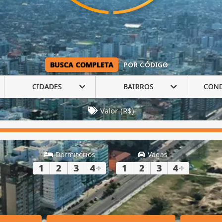
BUSCA COMPLETA
POR CÓDIGO
CIDADES
BAIRROS
CON
Valor (R$)
Dormitórios
Vagas
1
2
3
4
+
1
2
3
4
+