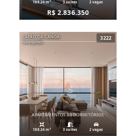
188.24 m²
3 suítes
2 vagas
R$ 2.836.350
CAPÃO DA CANOA
3222
Navegantes
APARTAMENTOS 03 DORMITÓRIOS
188.24 m²
3 suítes
2 vagas