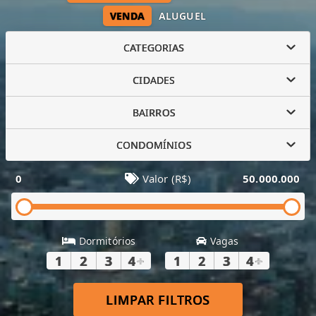
VENDA
ALUGUEL
CATEGORIAS
CIDADES
BAIRROS
CONDOMÍNIOS
0
Valor (R$)
50.000.000
Dormitórios
Vagas
1
2
3
4
+
1
2
3
4
+
LIMPAR FILTROS