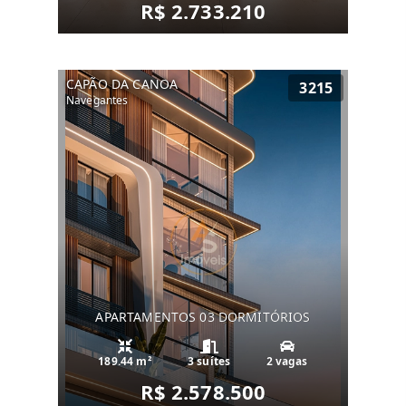
R$ 2.733.210
CAPÃO DA CANOA
3215
Navegantes
APARTAMENTOS 03 DORMITÓRIOS
189.44 m²
3 suítes
2 vagas
R$ 2.578.500