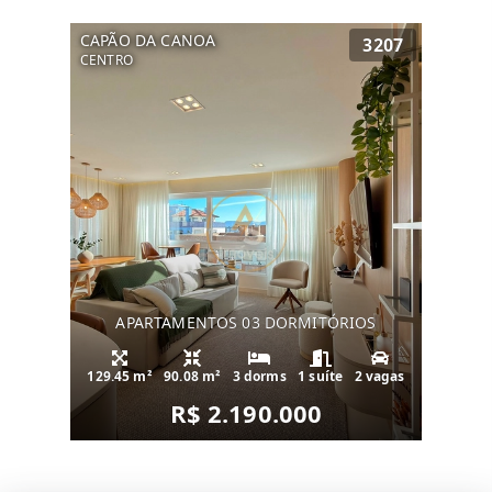
CAPÃO DA CANOA
3207
CENTRO
APARTAMENTOS 03 DORMITÓRIOS
129.45 m²
90.08 m²
3 dorms
1 suíte
2 vagas
R$ 2.190.000