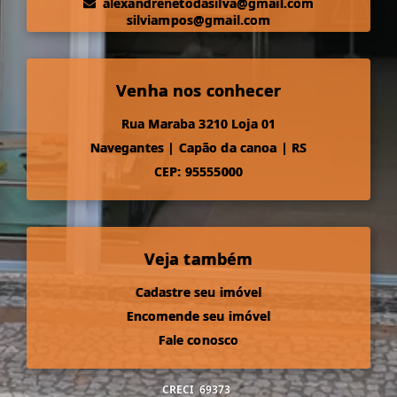
alexandrenetodasilva@gmail.com
silviampos@gmail.com
Venha nos conhecer
Rua Maraba 3210 Loja 01
Navegantes
|
Capão da canoa
|
RS
CEP: 95555000
Veja também
Cadastre seu imóvel
Encomende seu imóvel
Fale conosco
CRECI
69373