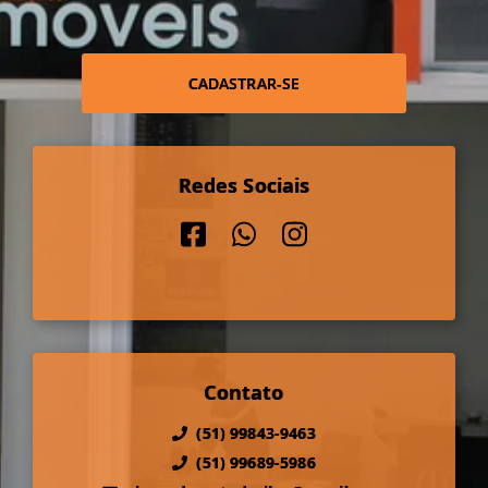
CADASTRAR-SE
Redes Sociais
Contato
(51) 99843-9463
(51) 99689-5986