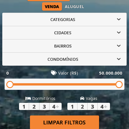
VENDA
ALUGUEL
CATEGORIAS
CIDADES
BAIRROS
CONDOMÍNIOS
0
Valor (R$)
50.000.000
Dormitórios
Vagas
1
2
3
4
+
1
2
3
4
+
LIMPAR FILTROS