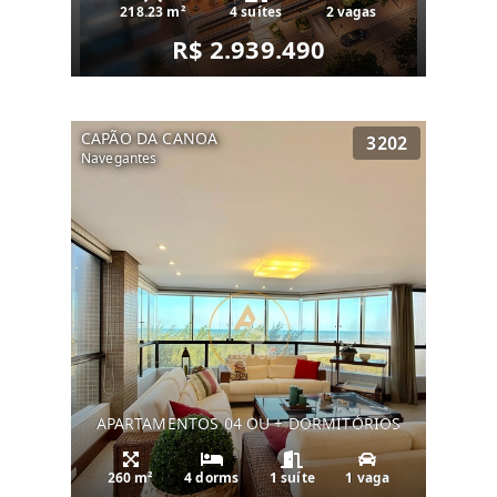
218.23 m²
4 suítes
2 vagas
R$ 2.939.490
CAPÃO DA CANOA
3202
Navegantes
APARTAMENTOS 04 OU + DORMITÓRIOS
260 m²
4 dorms
1 suíte
1 vaga