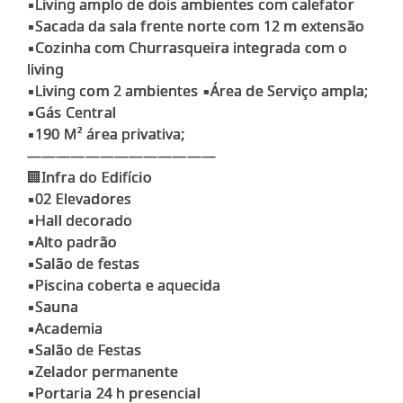
▪️Living amplo de dois ambientes com calefator
▪️Sacada da sala frente norte com 12 m extensão
▪️Cozinha com Churrasqueira integrada com o
living
▪️Living com 2 ambientes ▪️Área de Serviço ampla;
▪️Gás Central
▪️190 M² área privativa;
—————————————
🏢Infra do Edifício
▪️02 Elevadores
▪️Hall decorado
▪️Alto padrão
▪️Salão de festas
▪️Piscina coberta e aquecida
▪️Sauna
▪️Academia
▪️Salão de Festas
▪️Zelador permanente
▪️Portaria 24 h presencial