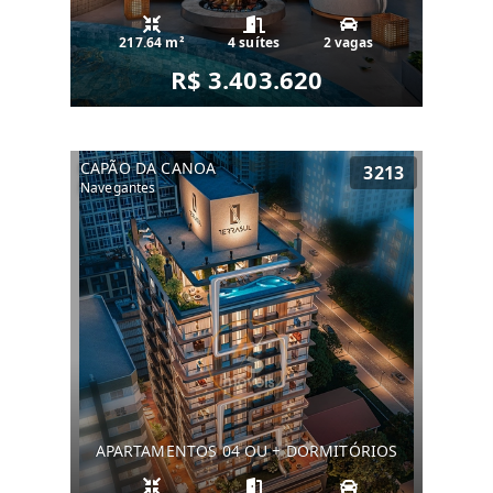
217.64 m²
4 suítes
2 vagas
R$ 3.403.620
CAPÃO DA CANOA
3213
Navegantes
APARTAMENTOS 04 OU + DORMITÓRIOS