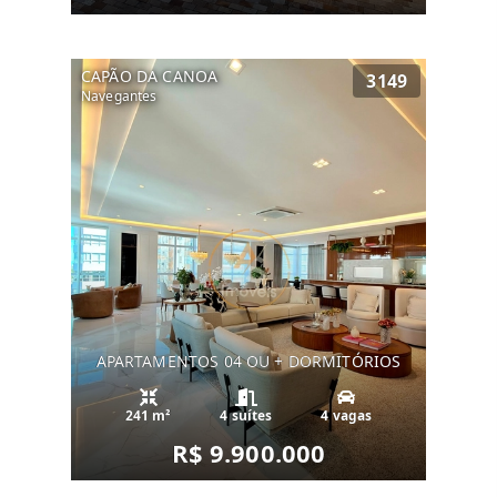
CAPÃO DA CANOA
3149
Navegantes
APARTAMENTOS 04 OU + DORMITÓRIOS
241 m²
4 suítes
4 vagas
R$ 9.900.000