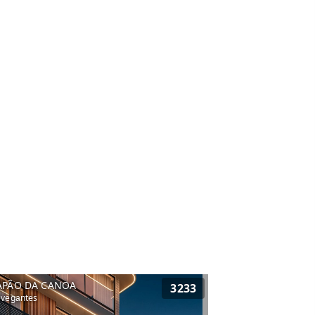
APÃO DA CANOA
3233
vegantes