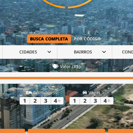
BUSCA COMPLETA
POR CÓDIGO
CIDADES
BAIRROS
CON
Valor (R$)
Dormitórios
Vagas
1
2
3
4
+
1
2
3
4
+