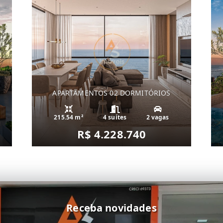
APARTAMENTOS 02 DORMITÓRIOS
215.54 m²
4 suítes
2 vagas
R$ 4.228.740
Receba novidades