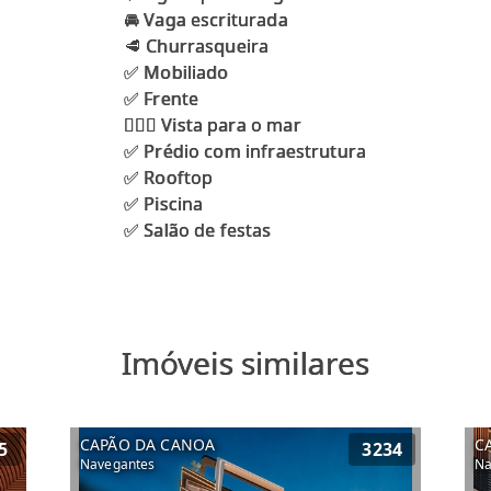
🚘 Vaga escriturada
🥩 Churrasqueira
✅ Mobiliado
✅ Frente
🏄🏻‍♀ Vista para o mar
✅ Prédio com infraestrutura
✅ Rooftop
✅ Piscina
Imóveis similares
CAPÃO DA CANOA
C
5
3234
Navegantes
Na