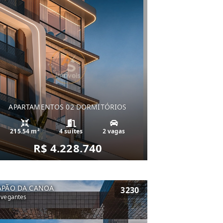
APARTAMENTOS 02 DORMITÓRIOS
215.54 m²
4 suítes
2 vagas
R$ 4.228.740
APÃO DA CANOA
3230
vegantes