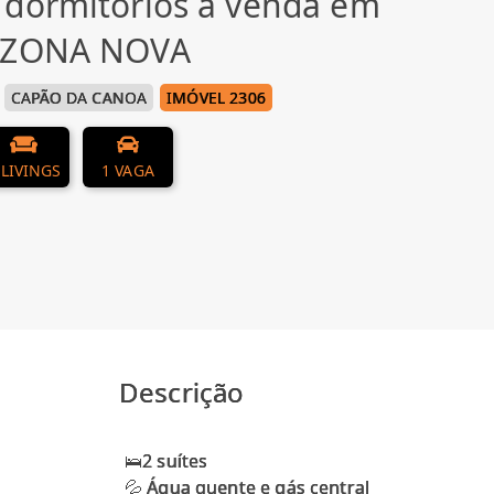
 dormitórios à venda em
, ZONA NOVA
CAPÃO DA CANOA
IMÓVEL 2306
 LIVINGS
1 VAGA
Descrição
🛌2 suítes
💦 Água quente e gás central