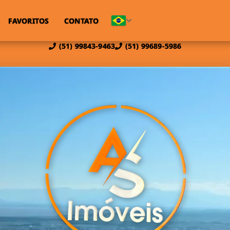
FAVORITOS
CONTATO
(51) 99843-9463
(51) 99689-5986