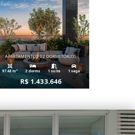
APARTAMENTOS 02 DORMITÓRIOS
97.48 m²
2 dorms
1 suíte
1 vaga
R$ 1.433.646