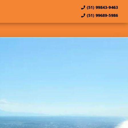
(51) 99843-9463
(51) 99689-5986