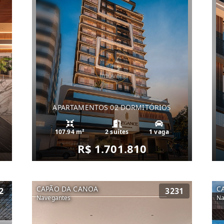
APARTAMENTOS 02 DORMITÓRIOS
107.94 m²
2 suítes
1 vaga
R$ 1.701.810
CAPÃO DA CANOA
C
2
3231
Navegantes
Na