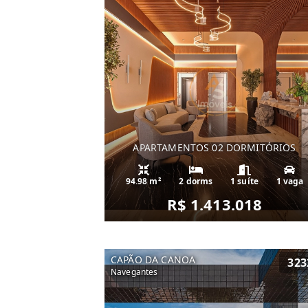
APARTAMENTOS 02 DORMITÓRIOS
94.98 m²
2 dorms
1 suíte
1 vaga
R$ 1.413.018
CAPÃO DA CANOA
323
Navegantes