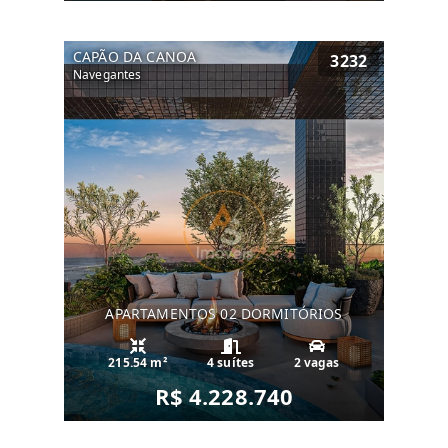
CAPÃO DA CANOA
3232
Navegantes
APARTAMENTOS 02 DORMITÓRIOS
215.54 m²
4 suítes
2 vagas
R$ 4.228.740