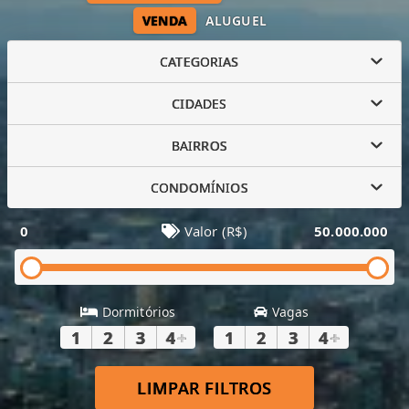
VENDA
ALUGUEL
CATEGORIAS
CIDADES
BAIRROS
CONDOMÍNIOS
0
Valor (R$)
50.000.000
Dormitórios
Vagas
1
2
3
4
+
1
2
3
4
+
LIMPAR FILTROS