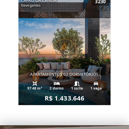
CAPÃO DA CANOA
3230
Navegantes
APARTAMENTOS 02 DORMITÓRIOS
97.48 m²
2 dorms
1 suíte
1 vaga
R$ 1.433.646