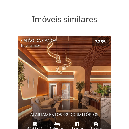
Imóveis similares
CAPÃO DA CANOA
3235
Navegantes
APARTAMENTOS 02 DORMITÓRIOS
94.98 m²
2 dorms
1 suíte
1 vaga