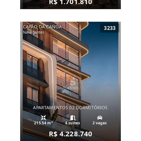
R$ 1.701.810
CAPÃO DA CANOA
3233
Navegantes
APARTAMENTOS 02 DORMITÓRIOS
215.54 m²
4 suítes
2 vagas
R$ 4.228.740