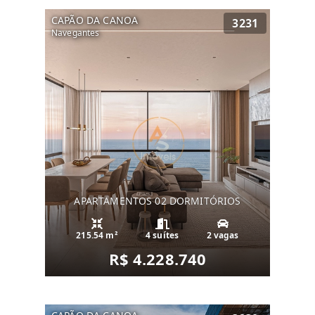
CAPÃO DA CANOA
3231
Navegantes
APARTAMENTOS 02 DORMITÓRIOS
215.54 m²
4 suítes
2 vagas
R$ 4.228.740