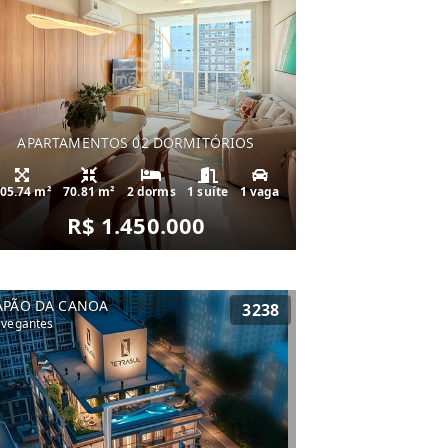
APARTAMENTOS 02 DORMITÓRIOS
05.74 m²
70.81 m²
2 dorms
1 suíte
1 vaga
R$ 1.450.000
APÃO DA CANOA
3238
vegantes