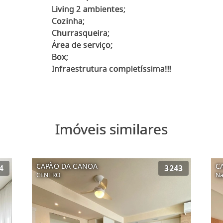
Living 2 ambientes;
Cozinha;
Churrasqueira;
Área de serviço;
Box;
Imóveis similares
CAPÃO DA CANOA
C
4
3243
CENTRO
Na