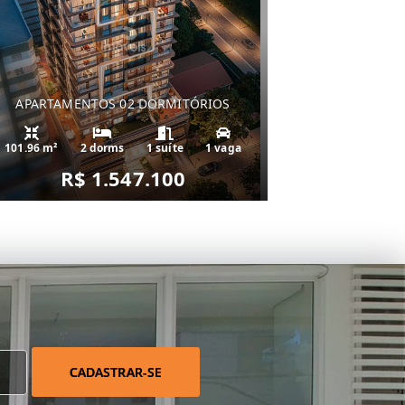
APARTAMENTOS 02 DORMITÓRIOS
101.96 m²
2 dorms
1 suíte
1 vaga
R$ 1.547.100
CADASTRAR-SE