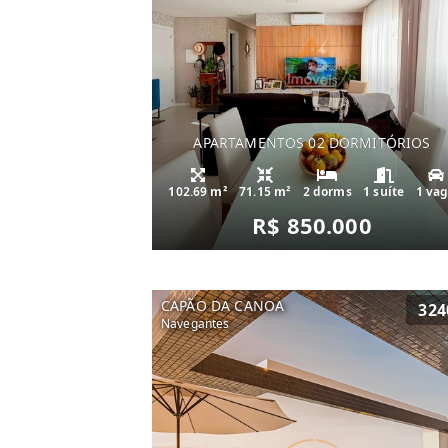
APARTAMENTOS 02 DORMITÓRIOS
102.69 m²
71.15 m²
2 dorms
1 suíte
1 va
R$ 850.000
CAPÃO DA CANOA
324
Navegantes