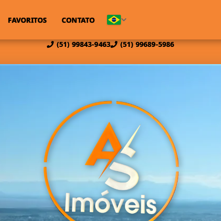
FAVORITOS
CONTATO
(51) 99843-9463
(51) 99689-5986