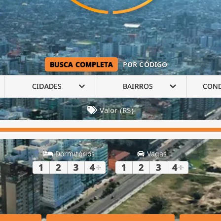
BUSCA COMPLETA
POR CÓDIGO
CIDADES
BAIRROS
CON
Valor (R$)
Dormitórios
Vagas
1
2
3
4
+
1
2
3
4
+