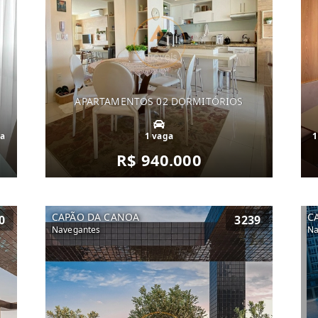
APARTAMENTOS 02 DORMITÓRIOS
ga
1 vaga
1
R$ 940.000
CAPÃO DA CANOA
C
0
3239
Navegantes
Na