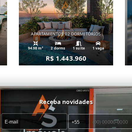
APARTAMENTOS 02 DORMITÓRIOS
94.98 m²
2 dorms
1 suíte
1 vaga
R$ 1.443.960
Receba novidades