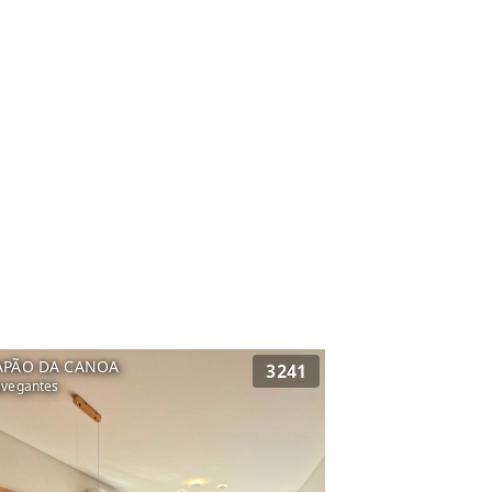
APÃO DA CANOA
3241
vegantes