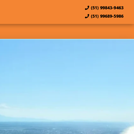
(51) 99843-9463
(51) 99689-5986