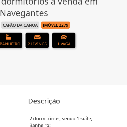
 dormitórios à venda em
 Navegantes
CAPÃO DA CANOA
IMÓVEL 2279
 BANHEIRO
2 LIVINGS
1 VAGA
Descrição
2 dormitórios, sendo 1 suíte;
Banheiro;