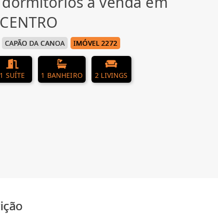
 dormitórios à venda em
, CENTRO
CAPÃO DA CANOA
IMÓVEL 2272
1 SUÍTE
1 BANHEIRO
2 LIVINGS
ição