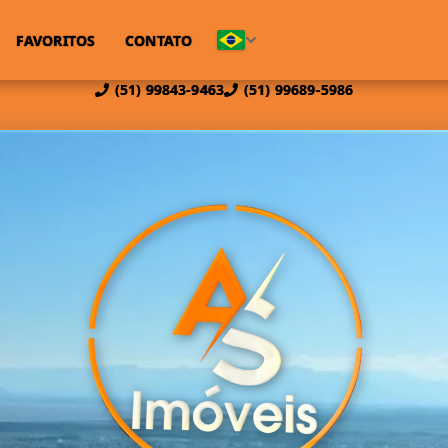
FAVORITOS
CONTATO
(51) 99843-9463
(51) 99689-5986