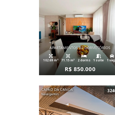
APARTAMENTOS 02 DORMITÓRIOS
102.69 m²
71.15 m²
2 dorms
1 suíte
1 va
R$ 850.000
CAPÃO DA CANOA
324
Navegantes