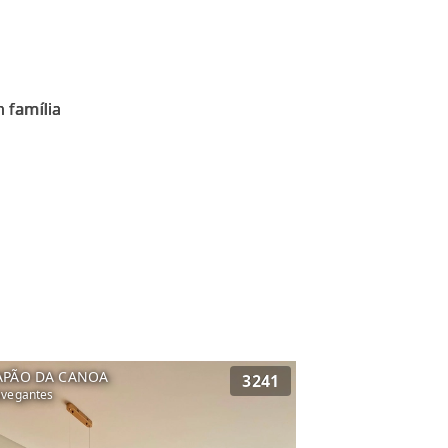
 família
APÃO DA CANOA
3241
vegantes