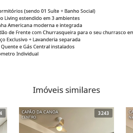
ormitórios (sendo 01 Suíte + Banho Social)
lo Living estendido em 3 ambientes
inha Americana moderna e integrada
dão de Frente com Churrasqueira para o seu churrasco em
aço Exclusivo + Lavanderia separada
 Quente e Gás Central instalados
Imóveis similares
CAPÃO DA CANOA
C
4
3243
CENTRO
Na