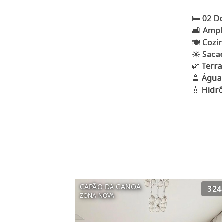
🛏️ 02 D
🛋️ Amp
🍽️ Coz
☀️ Saca
🌿 Terr
🚿 Água
CAPÃO DA CANOA
324
ZONA NOVA