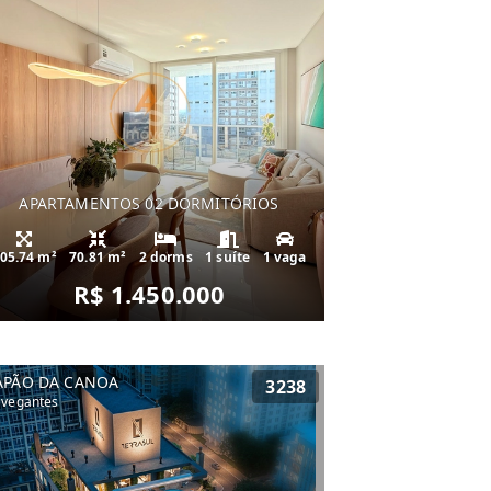
APARTAMENTOS 02 DORMITÓRIOS
05.74 m²
70.81 m²
2 dorms
1 suíte
1 vaga
R$ 1.450.000
APÃO DA CANOA
3238
vegantes