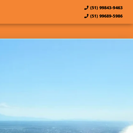
(51) 99843-9463
(51) 99689-5986