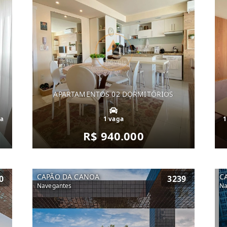
APARTAMENTOS 02 DORMITÓRIOS
ga
1 vaga
1
R$ 940.000
CAPÃO DA CANOA
C
0
3239
Navegantes
Na