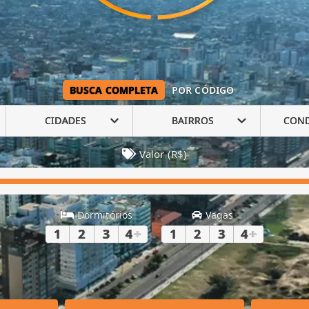
BUSCA COMPLETA
POR CÓDIGO
CIDADES
BAIRROS
CON
Valor (R$)
Dormitórios
Vagas
1
2
3
4
+
1
2
3
4
+