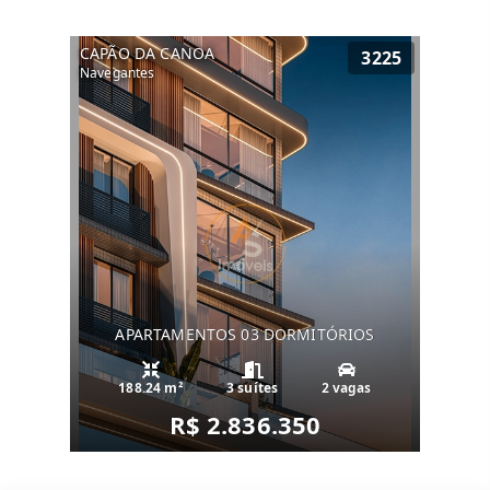
CAPÃO DA CANOA
3225
Navegantes
APARTAMENTOS 03 DORMITÓRIOS
188.24 m²
3 suítes
2 vagas
R$ 2.836.350