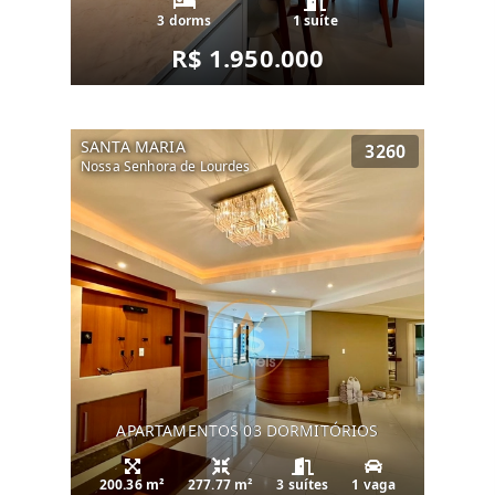
3 dorms
1 suíte
R$ 1.950.000
SANTA MARIA
3260
Nossa Senhora de Lourdes
APARTAMENTOS 03 DORMITÓRIOS
200.36 m²
277.77 m²
3 suítes
1 vaga