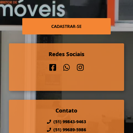
CADASTRAR-SE
Redes Sociais
Contato
(51) 99843-9463
(51) 99689-5986