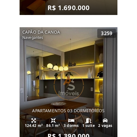
R$ 1.690.000
CAPÃO DA CANOA
3259
Navegantes
APARTAMENTOS 03 DORMITÓRIOS
124.42 m²
86.1 m²
3 dorms
1 suíte
2 vagas
R$ 1.390.000