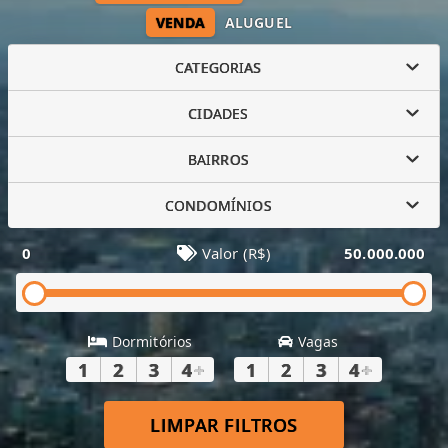
VENDA
ALUGUEL
CATEGORIAS
CIDADES
BAIRROS
CONDOMÍNIOS
0
Valor (R$)
50.000.000
Dormitórios
Vagas
1
2
3
4
+
1
2
3
4
+
LIMPAR FILTROS