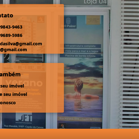
ntato
99843-9463
99689-5986
odasilva@gmail.com
s@gmail.com
 também
 seu imóvel
 seu imóvel
conosco