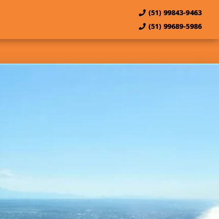
(51) 99843-9463
(51) 99689-5986