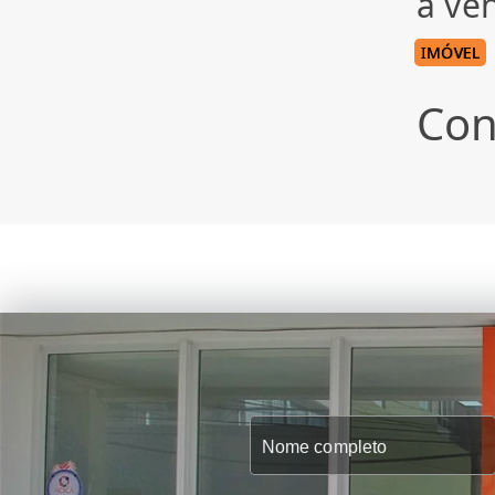
à ve
IMÓVEL
Con