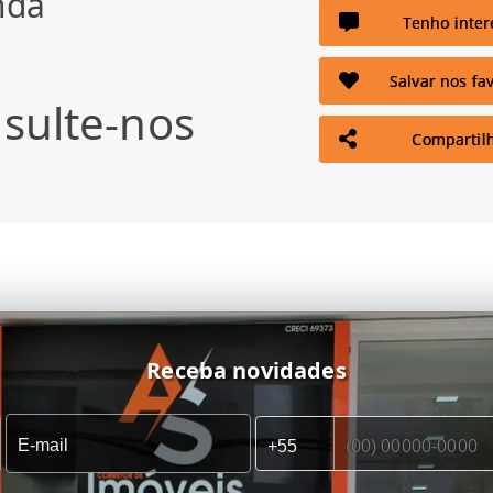
nda
Tenho inter
Salvar nos fav
sulte-nos
Compartil
Receba novidades