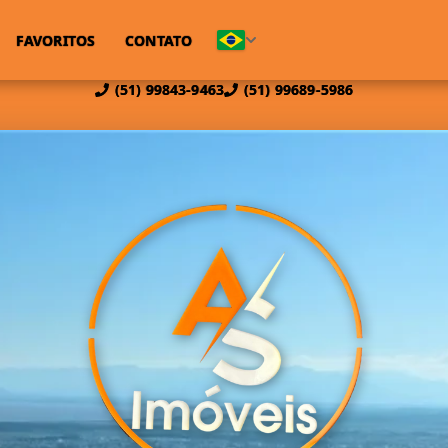
FAVORITOS
CONTATO
(51) 99843-9463
(51) 99689-5986