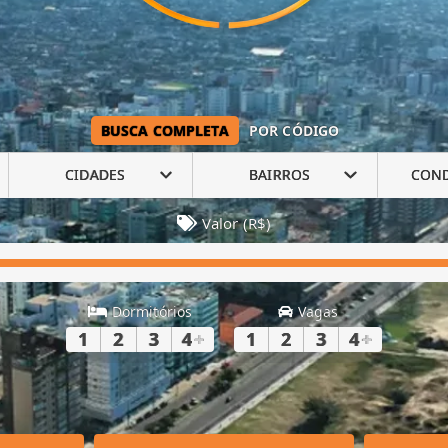
BUSCA COMPLETA
POR CÓDIGO
CIDADES
BAIRROS
CON
Valor (R$)
Dormitórios
Vagas
1
2
3
4
+
1
2
3
4
+