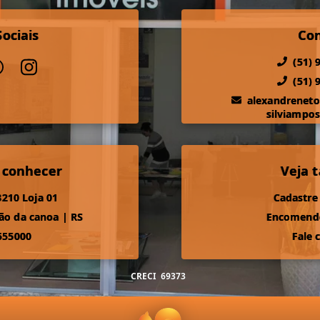
ociais
Co
(51) 
(51) 
alexandrenet
silviampo
 conhecer
Veja
210 Loja 01
Cadastre
ão da canoa
|
RS
Encomende
555000
Fale 
CRECI
69373