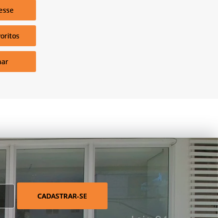
esse
oritos
har
CADASTRAR-SE