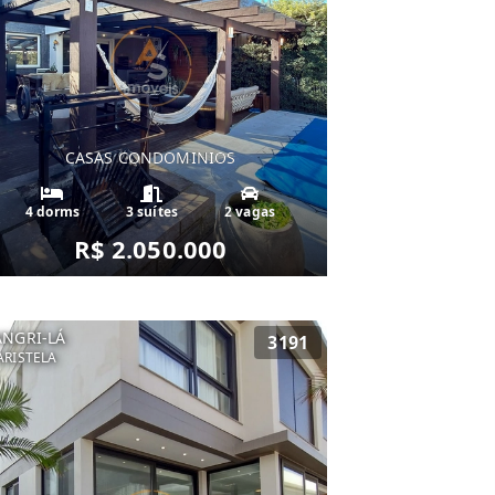
CASAS CONDOMINIOS
4 dorms
3 suítes
2 vagas
R$ 2.050.000
ANGRI-LÁ
3191
RISTELA