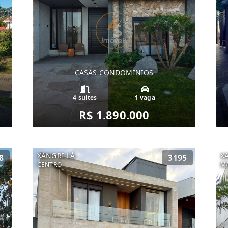
CASAS CONDOMINIOS
4 suítes
1 vaga
R$ 1.890.000
XANGRI-LÁ
X
8
3195
CENTRO
MA