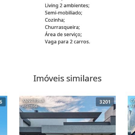
Living 2 ambientes;
Semi-mobiliado;
Cozinha;
Churrasqueira;
Área de serviço;
Imóveis similares
XANGRI-LÁ
C
6
3201
Atlantida
AT