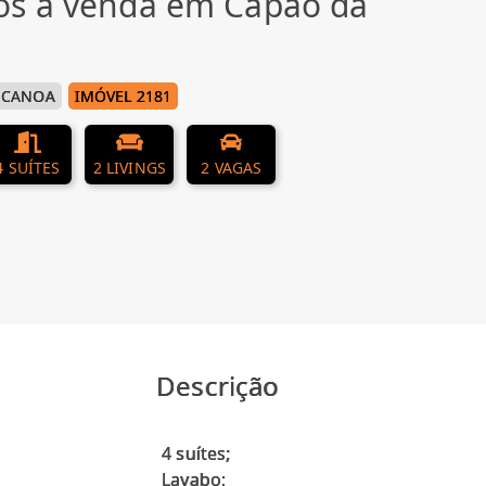
os à venda em Capão da
 CANOA
IMÓVEL 2181
4 SUÍTES
2 LIVINGS
2 VAGAS
Descrição
4 suítes;
Lavabo;