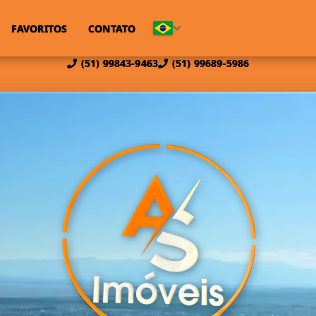
FAVORITOS
CONTATO
(51) 99843-9463
(51) 99689-5986