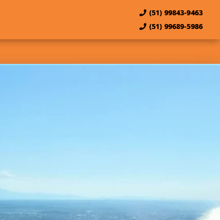
(51) 99843-9463
(51) 99689-5986