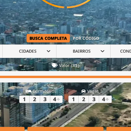
BUSCA COMPLETA
POR CÓDIGO
CIDADES
BAIRROS
CON
Valor (R$)
Dormitórios
Vagas
1
2
3
4
+
1
2
3
4
+