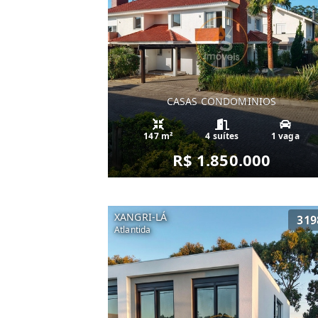
CASAS CONDOMINIOS
147 m²
4 suítes
1 vaga
R$ 1.850.000
XANGRI-LÁ
319
Atlantida