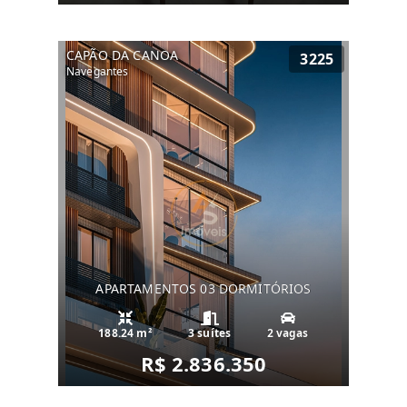
CAPÃO DA CANOA
3225
Navegantes
APARTAMENTOS 03 DORMITÓRIOS
188.24 m²
3 suítes
2 vagas
R$ 2.836.350