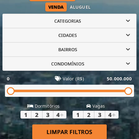
VENDA
ALUGUEL
CATEGORIAS
CIDADES
BAIRROS
CONDOMÍNIOS
0
Valor (R$)
50.000.000
Dormitórios
Vagas
1
2
3
4
+
1
2
3
4
+
LIMPAR FILTROS