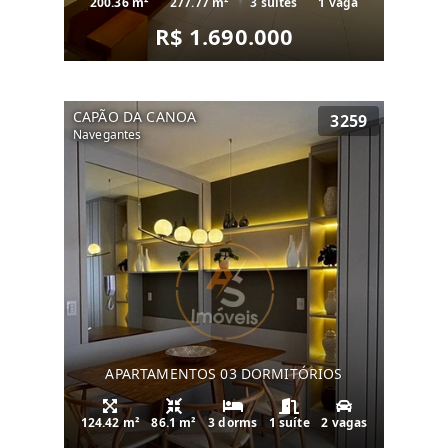
200.36 m²
277.77 m²
3 suítes
1 vaga
R$ 1.690.000
CAPÃO DA CANOA
3259
Navegantes
APARTAMENTOS 03 DORMITÓRIOS
124.42 m²
86.1 m²
3 dorms
1 suíte
2 vagas