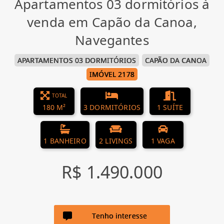
Apartamentos 03 dormitórios à
venda em Capão da Canoa,
Navegantes
APARTAMENTOS 03 DORMITÓRIOS
CAPÃO DA CANOA
IMÓVEL 2178
TOTAL
180 M²
3 DORMITÓRIOS
1 SUÍTE
1 BANHEIRO
2 LIVINGS
1 VAGA
R$ 1.490.000
Tenho interesse