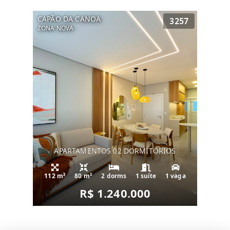
CAPÃO DA CANOA
3257
ZONA NOVA
APARTAMENTOS 02 DORMITÓRIOS
112 m²
80 m²
2 dorms
1 suíte
1 vaga
R$ 1.240.000