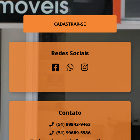
CADASTRAR-SE
Redes Sociais
Contato
(51) 99843-9463
(51) 99689-5986