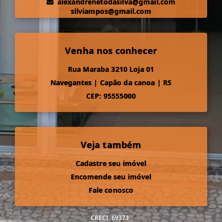
alexandrenetodasilva@gmail.com
silviampos@gmail.com
Venha nos conhecer
Rua Maraba 3210 Loja 01
Navegantes
|
Capão da canoa
|
RS
CEP: 95555000
Veja também
Cadastre seu imóvel
Encomende seu imóvel
Fale conosco
CRECI
69373