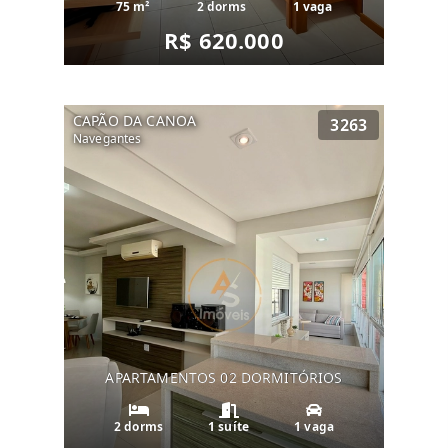
75 m²
2 dorms
1 vaga
R$ 620.000
CAPÃO DA CANOA
3263
Navegantes
APARTAMENTOS 02 DORMITÓRIOS
2 dorms
1 suíte
1 vaga