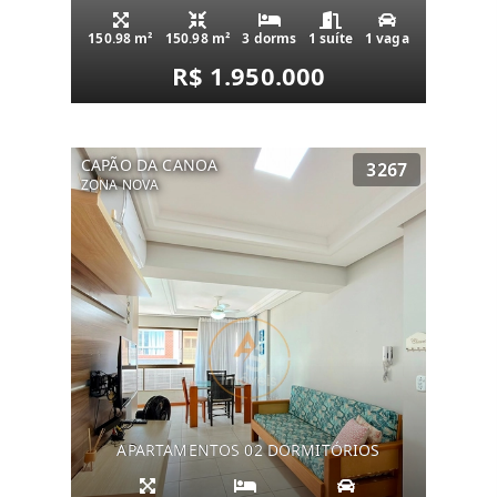
150.98 m²
150.98 m²
3 dorms
1 suíte
1 vaga
R$ 1.950.000
CAPÃO DA CANOA
3267
ZONA NOVA
APARTAMENTOS 02 DORMITÓRIOS