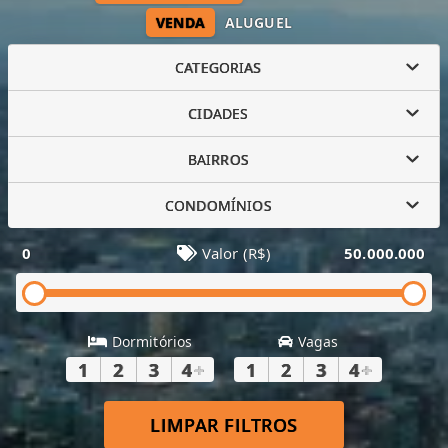
VENDA
ALUGUEL
CATEGORIAS
CIDADES
BAIRROS
CONDOMÍNIOS
0
Valor (R$)
50.000.000
Dormitórios
Vagas
1
2
3
4
+
1
2
3
4
+
LIMPAR FILTROS