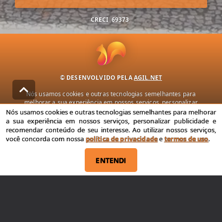
CRECI
69373
© DESENVOLVIDO PELA
AGIL.NET
Nós usamos cookies e outras tecnologias semelhantes para
melhorar a sua experiência em nossos serviços, personalizar
publicidade e recomendar conteúdo de seu interesse. Ao utilizar
Nós usamos cookies e outras tecnologias semelhantes para melhorar
nossos serviços, você concorda com nossa política de privacidade e
a sua experiência em nossos serviços, personalizar publicidade e
termos de uso.
recomendar conteúdo de seu interesse. Ao utilizar nossos serviços,
você concorda com nossa
política de privacidade
e
termos de uso
.
Política de Privacidade
Termos de uso
ENTENDI