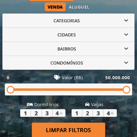
VENDA
ALUGUEL
CATEGORIAS
CIDADES
BAIRROS
CONDOMÍNIOS
0
Valor (R$)
50.000.000
Dormitórios
Vagas
1
2
3
4
+
1
2
3
4
+
LIMPAR FILTROS