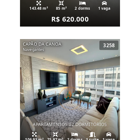
143.48 m²
85 m²
2 dorms
1 vaga
R$ 620.000
CAPÃO DA CANOA
3258
Navegantes
APARTAMENTOS 02 DORMITÓRIOS
106.93 m²
75.97 m²
2 dorms
1 suíte
1 vaga