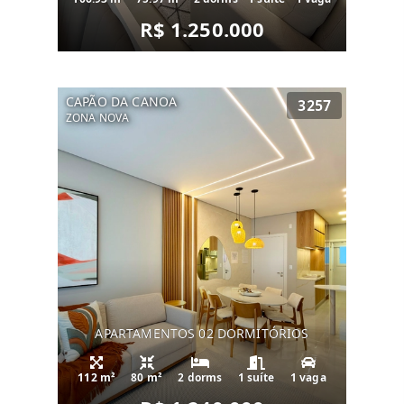
R$ 1.250.000
CAPÃO DA CANOA
3257
ZONA NOVA
APARTAMENTOS 02 DORMITÓRIOS
112 m²
80 m²
2 dorms
1 suíte
1 vaga