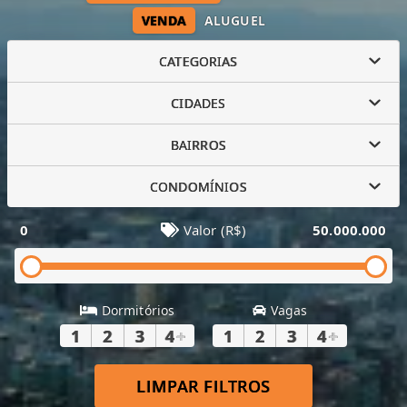
VENDA
ALUGUEL
CATEGORIAS
CIDADES
BAIRROS
CONDOMÍNIOS
0
Valor (R$)
50.000.000
Dormitórios
Vagas
1
2
3
4
+
1
2
3
4
+
LIMPAR FILTROS