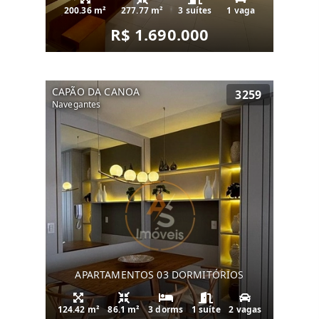
200.36 m²
277.77 m²
3 suítes
1 vaga
R$ 1.690.000
CAPÃO DA CANOA
3259
Navegantes
APARTAMENTOS 03 DORMITÓRIOS
124.42 m²
86.1 m²
3 dorms
1 suíte
2 vagas