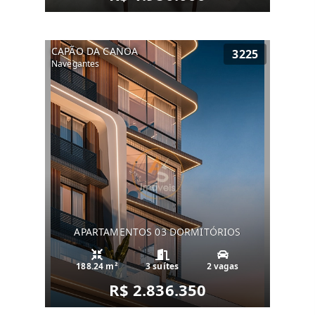
CAPÃO DA CANOA
3225
Navegantes
APARTAMENTOS 03 DORMITÓRIOS
188.24 m²
3 suítes
2 vagas
R$ 2.836.350