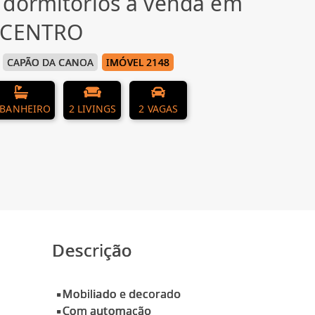
 dormitórios à venda em
, CENTRO
CAPÃO DA CANOA
IMÓVEL 2148
 BANHEIRO
2 LIVINGS
2 VAGAS
Descrição
▪Mobiliado e decorado
▪Com automação