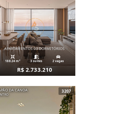
APARTAMENTOS 03 DORMITÓRIOS
188.24 m²
3 suítes
2 vagas
R$ 2.733.210
APÃO DA CANOA
3207
ENTRO