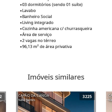
▪03 dormitórios (sendo 01 suíte)
▪Lavabo
▪Banheiro Social
▪Living integrado
▪Cozinha americana c/ churrasqueira
▪Área de serviço
▪2 vagas no térreo
Imóveis similares
CAPÃO DA CANOA
C
2
3225
Navegantes
Na