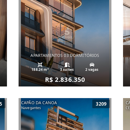
APARTAMENTOS 03 DORMITÓRIOS
188.24 m²
3 suítes
2 vagas
R$ 2.836.350
CAPÃO DA CANOA
C
5
3209
Navegantes
C