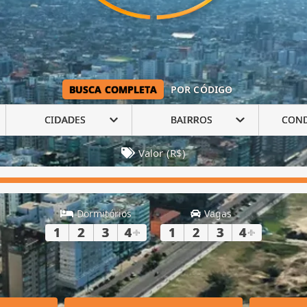
BUSCA COMPLETA
POR CÓDIGO
CIDADES
BAIRROS
CON
Valor (R$)
Dormitórios
Vagas
1
2
3
4
+
1
2
3
4
+