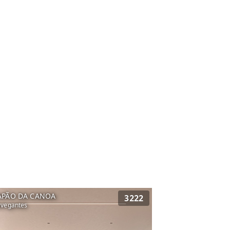
APÃO DA CANOA
3222
vegantes