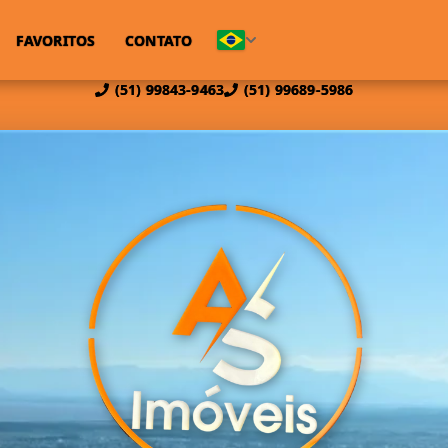
FAVORITOS
CONTATO
(51) 99843-9463
(51) 99689-5986