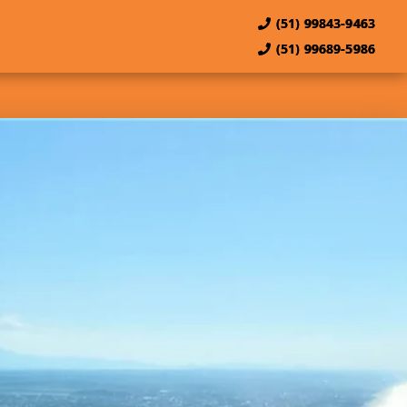
(51) 99843-9463
(51) 99689-5986